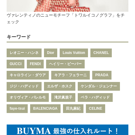
ヴァレンティノのニューモチーフ「トワルイコノグラフ」をチ
ェック
キーワード
レオニー・ハンネ
Dior
Louis Vuitton
CHANEL
GUCCI
FENDI
ヘイリー・ビーバー
キャロライン・ダウア
キアラ・フェラーニ
PRADA
ジジ・ハディッド
エルザ・ホスク
ケンダル・ジェンナー
オリヴィア・パレルモ
滝沢眞規子
ベラ・ハディッド
faye-tsui
BALENCIAGA
田丸麻紀
CELINE