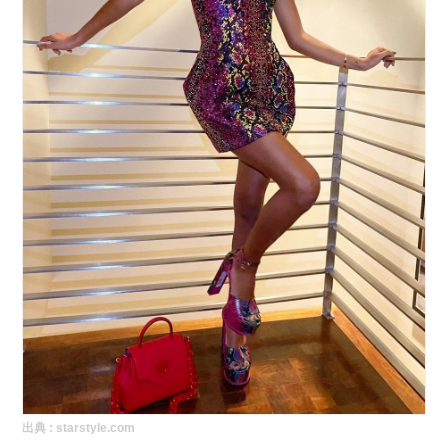
出典 :
starstyle.com