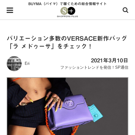
BUYMA（バイマ）で稼ぐための総合情報サイト
Menu
HOME
shoppers+とは？
バリエーション多数のVERSACE新作バッグ
「ラ メドゥーサ」をチェック！
34歳独身OLバイマ実践記
無在庫で自由気ままに稼ぐ！バイマ実践記
2021年3月10日
Eri
ファッショントレンドを発信！SP通信
ファッショントレンドを発信！SP通信
BUYMAで人気のブランド
BUYMAの売れ筋商品
バイマの疑問に現役パーソナルショッパーが答えてみた
バイマ活動の疑問に売れっ子現役バイヤーが答えてみた