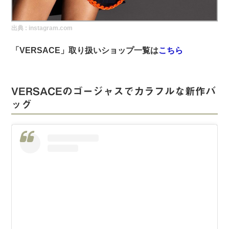
実録！海外ショップで買ってみた！
出典 :
instagram.com
海外SHOP LIST
「VERSACE
」取り扱いショップ一覧は
こちら
パーソナルショッパー指南書
VERSACEのゴージャスでカラフルな新作バ
ッグ