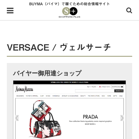
BUYMA（バイマ）で稼ぐための総合情報サイト
Menu
HOME
shoppers+とは？
VERSACE / ヴェルサーチ
34歳独身OLバイマ実践記
無在庫で自由気ままに稼ぐ！バイマ実践記
バイヤー御用達ショップ
ファッショントレンドを発信！SP通信
BUYMAで人気のブランド
BUYMAの売れ筋商品
バイマの疑問に現役パーソナルショッパーが答えてみた
バイマ活動の疑問に売れっ子現役バイヤーが答えてみた