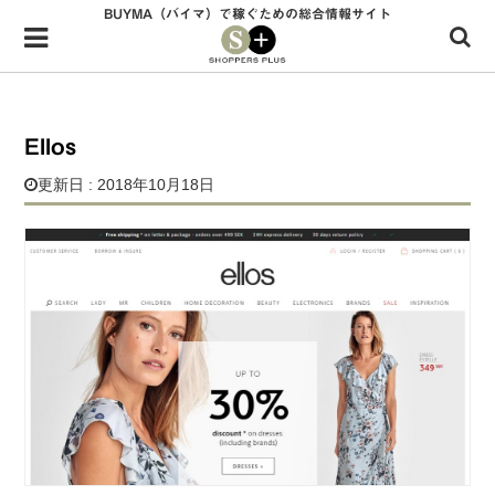
BUYMA（バイマ）で稼ぐための総合情報サイト
Menu
HOME
shoppers+とは？
Ellos
34歳独身OLバイマ実践記
更新日 : 2018年10月18日
無在庫で自由気ままに稼ぐ！バイマ実践記
ファッショントレンドを発信！SP通信
BUYMAで人気のブランド
BUYMAの売れ筋商品
バイマの疑問に現役パーソナルショッパーが答えてみた
バイマ活動の疑問に売れっ子現役バイヤーが答えてみた