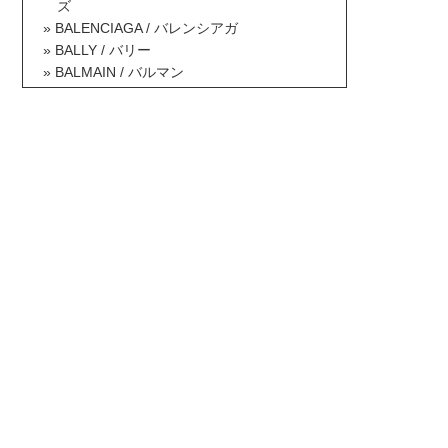
ズ
BALENCIAGA / バレンシアガ
BALLY / バリー
BALMAIN / バルマン
BAOBAO ISSEY MIYAKE / バオバオイッセ
イミヤケ
BCBG MAXAZRIA / ビーシービージーマッ
クスアズリア
Berluti / ベルルッティ
Betsey Johnson / ベッツィジョンソン
Billabong / ビラボン
Borsalino / ボルサリーノ
BOTTEGA VENETA / ボッテガヴェネタ
BOY LONDON / ボーイロンドン
Brooks Brothers / ブルックスブラザーズ
BRUNELLO CUCINELLI / ブルネロクチネ
リ
Burberry / バーバリー
BUSCEMI / ブシェミ
Bvlgari / ブルガリ
Calvin Klein / カルバンクライン