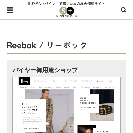
BUYMA（バイマ）で稼ぐための総合情報サイト
Menu
HOME
shoppers+とは？
Reebok / リーボック
34歳独身OLバイマ実践記
無在庫で自由気ままに稼ぐ！バイマ実践記
バイヤー御用達ショップ
ファッショントレンドを発信！SP通信
BUYMAで人気のブランド
BUYMAの売れ筋商品
バイマの疑問に現役パーソナルショッパーが答えてみた
バイマ活動の疑問に売れっ子現役バイヤーが答えてみた