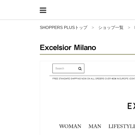
Menu
HOME
SHOPPERS PLUSトップ
>
ショップ一覧
>
shoppers+とは？
Excelsior Milano
34歳独身OLバイマ実践記
無在庫で自由気ままに稼ぐ！バイマ実践記
ファッショントレンドを発信！SP通信
BUYMAで人気のブランド
BUYMAの売れ筋商品
バイマの疑問に現役パーソナルショッパーが答えてみた
バイマ活動の疑問に売れっ子現役バイヤーが答えてみた