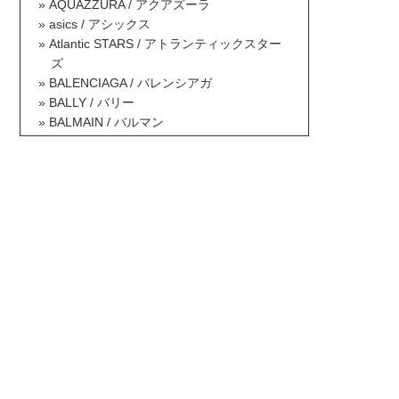
AQUAZZURA / アクアズーラ
asics / アシックス
Atlantic STARS / アトランティックスター
ズ
BALENCIAGA / バレンシアガ
BALLY / バリー
BALMAIN / バルマン
BAOBAO ISSEY MIYAKE / バオバオイッセ
イミヤケ
BCBG MAXAZRIA / ビーシービージーマッ
クスアズリア
Berluti / ベルルッティ
Betsey Johnson / ベッツィジョンソン
Billabong / ビラボン
Borsalino / ボルサリーノ
BOTTEGA VENETA / ボッテガヴェネタ
BOY LONDON / ボーイロンドン
Brooks Brothers / ブルックスブラザーズ
BRUNELLO CUCINELLI / ブルネロクチネ
リ
Burberry / バーバリー