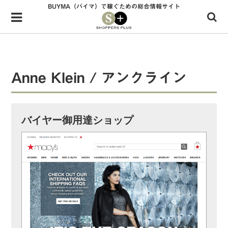
BUYMA（バイマ）で稼ぐための総合情報サイト
Menu
HOME
shoppers+とは？
Anne Klein / アンクライン
34歳独身OLバイマ実践記
無在庫で自由気ままに稼ぐ！バイマ実践記
バイヤー御用達ショップ
ファッショントレンドを発信！SP通信
BUYMAで人気のブランド
BUYMAの売れ筋商品
バイマの疑問に現役パーソナルショッパーが答えてみた
バイマ活動の疑問に売れっ子現役バイヤーが答えてみた