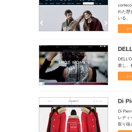
cort
れた歴
いる。
シ
DEL
DELL
業し、
シ
Di Pi
Di 
レディ
取り揃