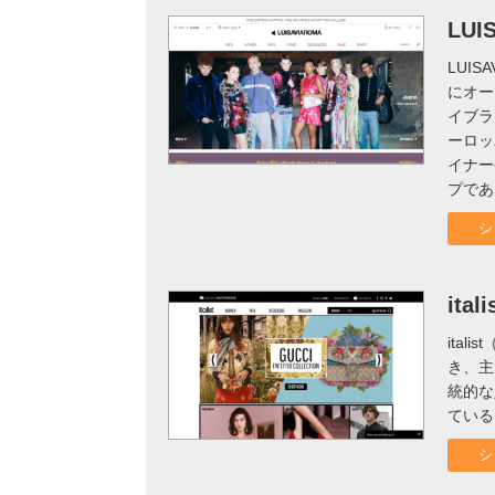
実録！海外ショップで買ってみた！
LUI
海外SHOP LIST
LUI
にオー
パーソナルショッパー指南書
イブラ
ーロッ
イナー
プであ
シ
itali
ita
き、主
統的な
ている
シ