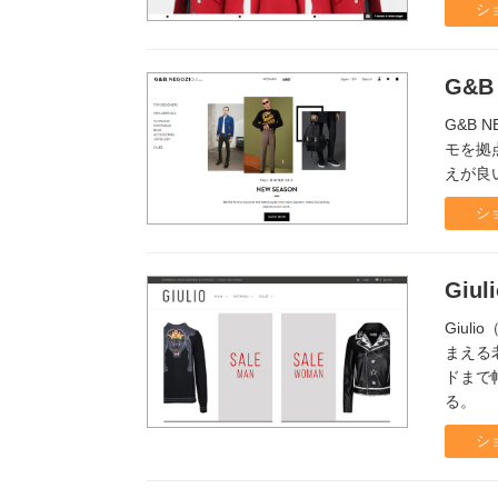
シ
G&B
G&B
モを拠
えが良
シ
Giuli
Giu
まえる
ドまで
る。
シ