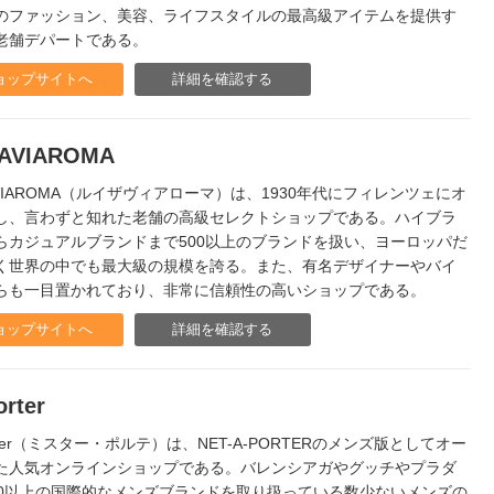
のファッション、美容、ライフスタイルの最高級アイテムを提供す
老舗デパートである。
ョップサイトへ
詳細を確認する
SAVIAROMA
AVIAROMA（ルイザヴィアローマ）は、1930年代にフィレンツェにオ
し、言わずと知れた老舗の高級セレクトショップである。ハイブラ
らカジュアルブランドまで500以上のブランドを扱い、ヨーロッパだ
く世界の中でも最大級の規模を誇る。また、有名デザイナーやバイ
らも一目置かれており、非常に信頼性の高いショップである。
ョップサイトへ
詳細を確認する
orter
orter（ミスター・ポルテ）は、NET-A-PORTERのメンズ版としてオー
た人気オンラインショップである。バレンシアガやグッチやプラダ
00以上の国際的なメンズブランドを取り扱っている数少ないメンズの