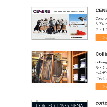
CENE
Cen
リアの
ランド
シ
Coll
coll
ル・シ
ベネデ
である
シ
corte