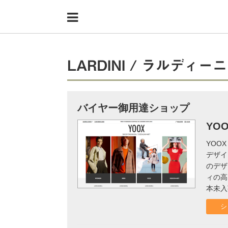
Menu
HOME
shoppers+とは？
LARDINI / ラルディーニ
34歳独身OLバイマ実践記
無在庫で自由気ままに稼ぐ！バイマ実践記
バイヤー御用達ショップ
ファッショントレンドを発信！SP通信
YO
YOO
BUYMAで人気のブランド
デザイ
のデザ
BUYMAの売れ筋商品
ィの高
本未入
バイマの疑問に現役パーソナルショッパーが答えてみた
シ
バイマ活動の疑問に売れっ子現役バイヤーが答えてみた