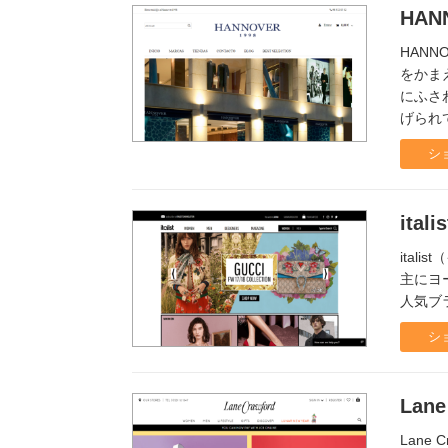
HAN
HANN
をかま
にふさ
げられ
シ
italis
ita
主にヨ
人気ブ
シ
Lane
Lane