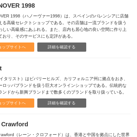
NOVER 1998
OVER 1998（ハノーヴァー1998）は、スペインのバレンシアに店舗
える高級セレクトショップである。その店舗は一流ブランドを扱う
わしい高級感にあふれる。また、店内も居心地の良い空間に作り上
ており、そのサービスにも定評がある。
ョップサイトへ
詳細を確認する
t
list（イタリスト）はビバリーヒルズ、カリフォルニア州に拠点をおき、
ーロッパブランドを扱う巨大オンラインショップである。伝統的な
ランドから新興ブランドまで数多くのブランドを取り扱っている。
ョップサイトへ
詳細を確認する
 Crawford
 Crawford（レーン・クロフォード）は、香港と中国を拠点にした世界