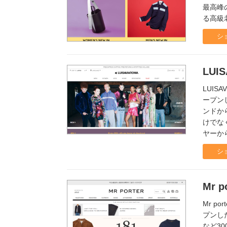
最高峰
る高級
シ
LUI
LUIS
ープン
ンドか
けでな
ヤーか
シ
Mr p
Mr p
プンし
など3