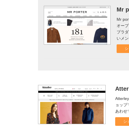
Mr p
Mr 
オープ
プラダ
いメン
シ
Atter
Att
ョップ
あわせ
シ