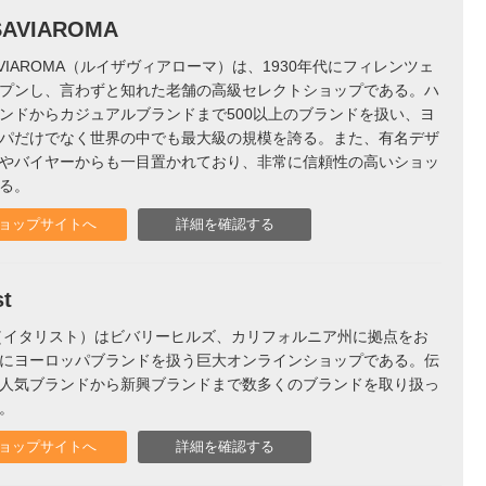
SAVIAROMA
SAVIAROMA（ルイザヴィアローマ）は、1930年代にフィレンツェ
プンし、言わずと知れた老舗の高級セレクトショップである。ハ
ンドからカジュアルブランドまで500以上のブランドを扱い、ヨ
パだけでなく世界の中でも最大級の規模を誇る。また、有名デザ
やバイヤーからも一目置かれており、非常に信頼性の高いショッ
る。
ョップサイトへ
詳細を確認する
st
list（イタリスト）はビバリーヒルズ、カリフォルニア州に拠点をお
にヨーロッパブランドを扱う巨大オンラインショップである。伝
人気ブランドから新興ブランドまで数多くのブランドを取り扱っ
。
ョップサイトへ
詳細を確認する