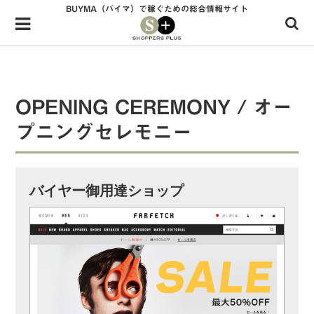
BUYMA（バイマ）で稼ぐための総合情報サイト
Menu
HOME
shoppers+とは？
OPENING CEREMONY / オー
34歳独身OLバイマ実践記
プニングセレモニー
無在庫で自由気ままに稼ぐ！バイマ実践記
ファッショントレンドを発信！SP通信
バイヤー御用達ショップ
BUYMAで人気のブランド
BUYMAの売れ筋商品
バイマの疑問に現役パーソナルショッパーが答えてみた
バイマ活動の疑問に売れっ子現役バイヤーが答えてみた