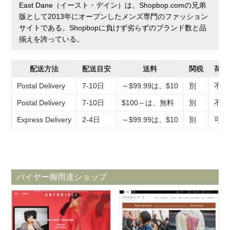
East Dane（イースト・デイン）は、Shopbop.comの兄弟
版として2013年にオープンしたメンズ専門のファッション
サイトである。Shopbopに負けず劣らずのブランド数と品
揃えを誇っている。
配送方法
配送目安
送料
関税
荷物
Postal Delivery
7-10日
～$99.99は、$10
別
不可
Postal Delivery
7-10日
$100～は、無料
別
不可
Express Delivery
2-4日
～$99.99は、$10
別
可能
バイヤー御用達ショップ