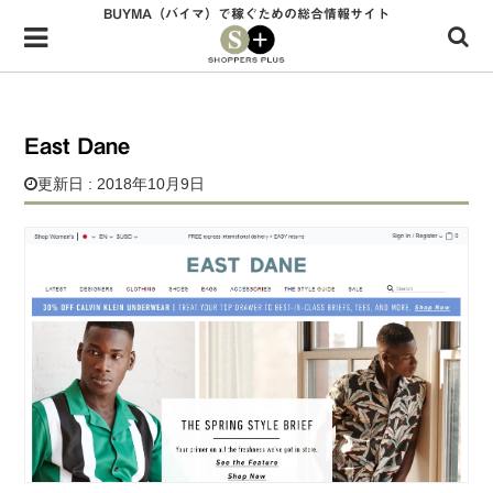
BUYMA（バイマ）で稼ぐための総合情報サイト
Menu
HOME
shoppers+とは？
East Dane
34歳独身OLバイマ実践記
更新日 : 2018年10月9日
無在庫で自由気ままに稼ぐ！バイマ実践記
ファッショントレンドを発信！SP通信
BUYMAで人気のブランド
BUYMAの売れ筋商品
バイマの疑問に現役パーソナルショッパーが答えてみた
バイマ活動の疑問に売れっ子現役バイヤーが答えてみた