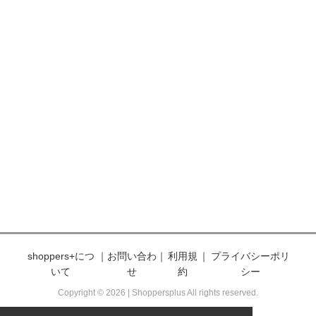
Burberry / バーバリー
BUSCEMI / ブシェミ
Bvlgari / ブルガリ
Calvin Klein / カルバンクライン
CAMELIA ROMA / カメリアローマ
CANADA GOOSE / カナダグース
carter’s / カーターズ
Cartier / カルティエ
CARVEN / カルヴェン
CASIO / カシオ
CELINE / セリーヌ
CHAMPION / チャンピオン
Chan Luu / チャン ルー
CHANEL / シャネル
Charlotte Olympia / シャーロットオリンピ
ア
shoppers+につ
｜
お問い合わ
｜
利用規
｜
プライバシーポリ
Chi Chi London / チチロンドン
いて
せ
約
シー
Chiara Ferragni / キアラフェラーニ
Chloe / クロエ
Copyright © 2026 | Shoppersplus All rights reserved.
Christian Louboutin / クリスチャンルブタ