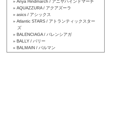
Anya Hindmarch / アニヤハインドマーチ
AQUAZZURA / アクアズーラ
asics / アシックス
Atlantic STARS / アトランティックスター
ズ
BALENCIAGA / バレンシアガ
BALLY / バリー
BALMAIN / バルマン
BAOBAO ISSEY MIYAKE / バオバオイッセ
イミヤケ
BCBG MAXAZRIA / ビーシービージーマッ
クスアズリア
Berluti / ベルルッティ
Betsey Johnson / ベッツィジョンソン
Billabong / ビラボン
Borsalino / ボルサリーノ
BOTTEGA VENETA / ボッテガヴェネタ
BOY LONDON / ボーイロンドン
Brooks Brothers / ブルックスブラザーズ
BRUNELLO CUCINELLI / ブルネロクチネ
リ