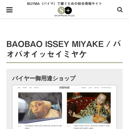
BUYMA（バイマ）で稼ぐための総合情報サイト
Menu
HOME
shoppers+とは？
BAOBAO ISSEY MIYAKE / バ
34歳独身OLバイマ実践記
オバオイッセイミヤケ
無在庫で自由気ままに稼ぐ！バイマ実践記
ファッショントレンドを発信！SP通信
バイヤー御用達ショップ
BUYMAで人気のブランド
BUYMAの売れ筋商品
バイマの疑問に現役パーソナルショッパーが答えてみた
バイマ活動の疑問に売れっ子現役バイヤーが答えてみた