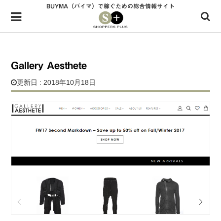
BUYMA（バイマ）で稼ぐための総合情報サイト
Menu
HOME
shoppers+とは？
Gallery Aesthete
34歳独身OLバイマ実践記
更新日 : 2018年10月18日
無在庫で自由気ままに稼ぐ！バイマ実践記
ファッショントレンドを発信！SP通信
BUYMAで人気のブランド
BUYMAの売れ筋商品
バイマの疑問に現役パーソナルショッパーが答えてみた
バイマ活動の疑問に売れっ子現役バイヤーが答えてみた