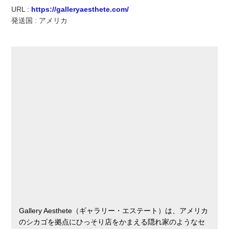
実録！海外ショップで買ってみた！
URL :
https://galleryaesthete.com/
発送国 : アメリカ
海外SHOP LIST
パーソナルショッパー指南書
Gallery Aesthete（ギャラリー・エステート）は、アメリカ
のシカゴを拠点にひっそり店をかまえる隠れ家のようなセ