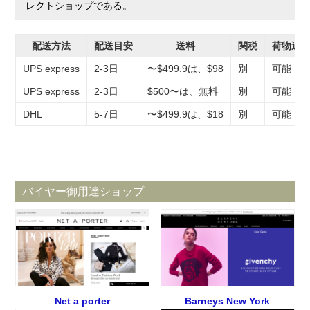
レクトショップである。
配送方法
配送目安
送料
関税
荷物追
UPS express
2-3日
〜$499.9は、$98
別
可能
UPS express
2-3日
$500〜は、無料
別
可能
DHL
5-7日
〜$499.9は、$18
別
可能
バイヤー御用達ショップ
Net a porter
Barneys New York