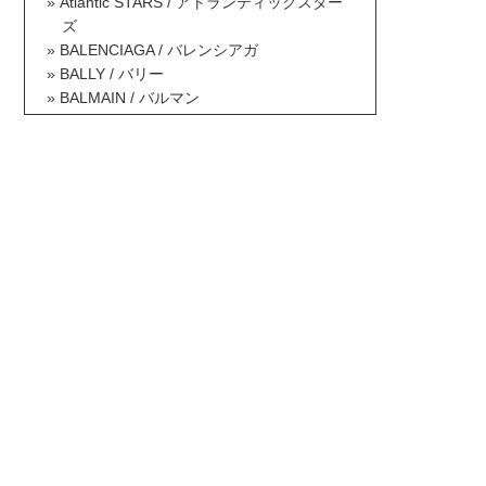
Atlantic STARS / アトランティックスター
ズ
BALENCIAGA / バレンシアガ
BALLY / バリー
BALMAIN / バルマン
BAOBAO ISSEY MIYAKE / バオバオイッセ
イミヤケ
BCBG MAXAZRIA / ビーシービージーマッ
クスアズリア
Berluti / ベルルッティ
Betsey Johnson / ベッツィジョンソン
Billabong / ビラボン
Borsalino / ボルサリーノ
BOTTEGA VENETA / ボッテガヴェネタ
BOY LONDON / ボーイロンドン
Brooks Brothers / ブルックスブラザーズ
BRUNELLO CUCINELLI / ブルネロクチネ
リ
Burberry / バーバリー
BUSCEMI / ブシェミ
Bvlgari / ブルガリ