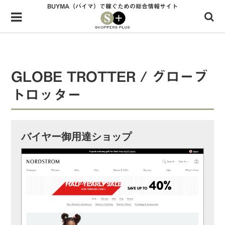
BUYMA（バイマ）で稼ぐための総合情報サイト
Menu
HOME
shoppers+とは？
GLOBE TROTTER / グローブ
34歳独身OLバイマ実践記
トロッター
無在庫で自由気ままに稼ぐ！バイマ実践記
ファッショントレンドを発信！SP通信
バイヤー御用達ショップ
BUYMAで人気のブランド
BUYMAの売れ筋商品
バイマの疑問に現役パーソナルショッパーが答えてみた
バイマ活動の疑問に売れっ子現役バイヤーが答えてみた