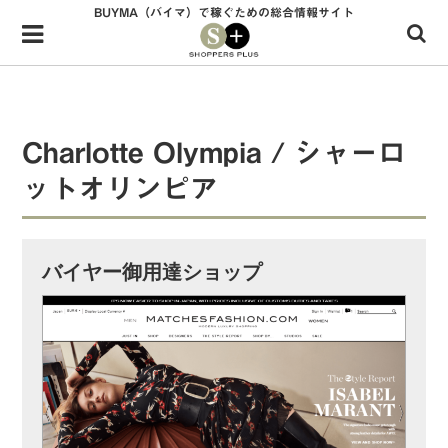
BUYMA（バイマ）で稼ぐための総合情報サイト
Menu
HOME
shoppers+とは？
Charlotte Olympia / シャーロ
34歳独身OLバイマ実践記
ットオリンピア
無在庫で自由気ままに稼ぐ！バイマ実践記
ファッショントレンドを発信！SP通信
バイヤー御用達ショップ
BUYMAで人気のブランド
BUYMAの売れ筋商品
バイマの疑問に現役パーソナルショッパーが答えてみた
バイマ活動の疑問に売れっ子現役バイヤーが答えてみた