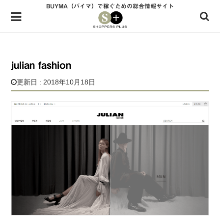
BUYMA（バイマ）で稼ぐための総合情報サイト
Menu
HOME
shoppers+とは？
julian fashion
34歳独身OLバイマ実践記
更新日 : 2018年10月18日
無在庫で自由気ままに稼ぐ！バイマ実践記
ファッショントレンドを発信！SP通信
BUYMAで人気のブランド
BUYMAの売れ筋商品
バイマの疑問に現役パーソナルショッパーが答えてみた
バイマ活動の疑問に売れっ子現役バイヤーが答えてみた