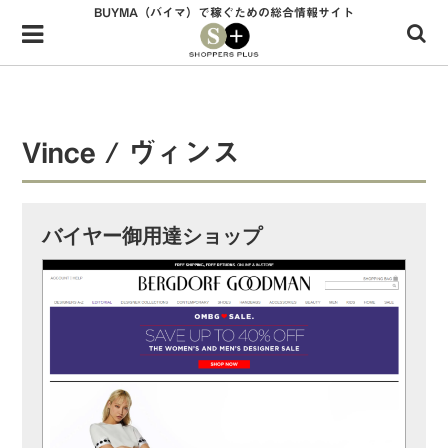
BUYMA（バイマ）で稼ぐための総合情報サイト
Menu
HOME
shoppers+とは？
Vince / ヴィンス
34歳独身OLバイマ実践記
無在庫で自由気ままに稼ぐ！バイマ実践記
バイヤー御用達ショップ
ファッショントレンドを発信！SP通信
BUYMAで人気のブランド
BUYMAの売れ筋商品
バイマの疑問に現役パーソナルショッパーが答えてみた
バイマ活動の疑問に売れっ子現役バイヤーが答えてみた