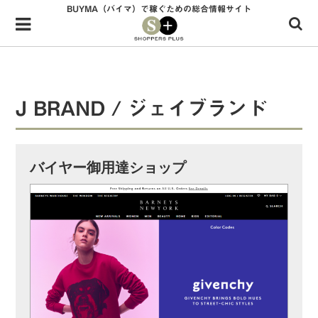
BUYMA（バイマ）で稼ぐための総合情報サイト
Menu
HOME
shoppers+とは？
J BRAND / ジェイブランド
34歳独身OLバイマ実践記
無在庫で自由気ままに稼ぐ！バイマ実践記
バイヤー御用達ショップ
ファッショントレンドを発信！SP通信
BUYMAで人気のブランド
BUYMAの売れ筋商品
バイマの疑問に現役パーソナルショッパーが答えてみた
バイマ活動の疑問に売れっ子現役バイヤーが答えてみた