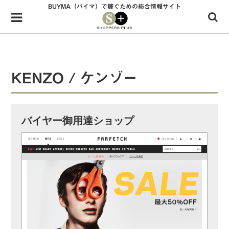
BUYMA（バイマ）で稼ぐための総合情報サイト
Menu
HOME
shoppers+とは？
KENZO / ケンゾー
34歳独身OLバイマ実践記
無在庫で自由気ままに稼ぐ！バイマ実践記
バイヤー御用達ショップ
ファッショントレンドを発信！SP通信
BUYMAで人気のブランド
BUYMAの売れ筋商品
バイマの疑問に現役パーソナルショッパーが答えてみた
バイマ活動の疑問に売れっ子現役バイヤーが答えてみた