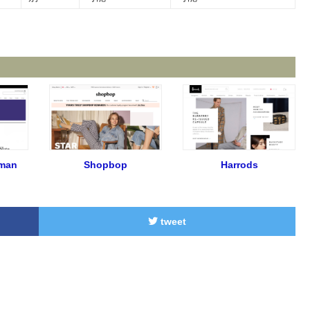
man
Shopbop
Harrods
tweet