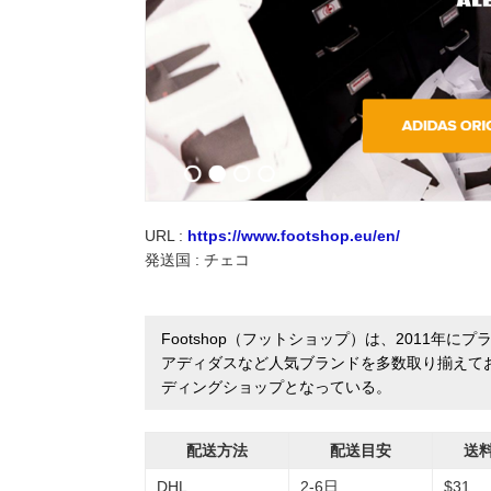
実録！海外ショップで買ってみた！
海外SHOP LIST
パーソナルショッパー指南書
URL :
https://www.footshop.eu/en/
発送国 : チェコ
Footshop（フットショップ）は、2011
アディダスなど人気ブランドを多数取り揃えて
ディングショップとなっている。
配送方法
配送目安
送
DHL
2-6日
$31