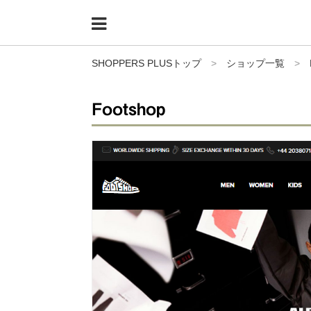
Menu
HOME
SHOPPERS PLUSトップ
>
ショップ一覧
>
shoppers+とは？
Footshop
34歳独身OLバイマ実践記
無在庫で自由気ままに稼ぐ！バイマ実践記
ファッショントレンドを発信！SP通信
BUYMAで人気のブランド
BUYMAの売れ筋商品
バイマの疑問に現役パーソナルショッパーが答えてみた
バイマ活動の疑問に売れっ子現役バイヤーが答えてみた