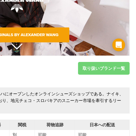
取り扱いブランド一覧
年にプラハにオープンしたオンラインシューズショップである。ナイキ、
おり、地元チェコ・スロバキアのスニーカー市場を牽引するリー
料
関税
荷物追跡
日本への配送
別
可能
可能