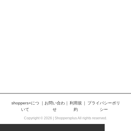
Burberry / バーバリー
BUSCEMI / ブシェミ
Bvlgari / ブルガリ
Calvin Klein / カルバンクライン
CAMELIA ROMA / カメリアローマ
CANADA GOOSE / カナダグース
carter’s / カーターズ
Cartier / カルティエ
CARVEN / カルヴェン
CASIO / カシオ
CELINE / セリーヌ
CHAMPION / チャンピオン
Chan Luu / チャン ルー
CHANEL / シャネル
Charlotte Olympia / シャーロットオリンピ
ア
shoppers+につ
｜
お問い合わ
｜
利用規
｜
プライバシーポリ
Chi Chi London / チチロンドン
いて
せ
約
シー
Chiara Ferragni / キアラフェラーニ
Chloe / クロエ
Copyright © 2026 | Shoppersplus All rights reserved.
Christian Louboutin / クリスチャンルブタ
ン