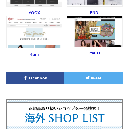
YOOX
END.
italist
6pm
facebook
tweet