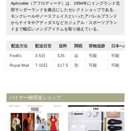
Aphrodite（アフロディーテ）は、1994年にイングランド北
部サンダーランドを拠点にしたセレクトショップである。
モンクレールやノースフェイスといったアパレルブランド
からナイキやアディダスなどカジュアル・スポーツブラン
ドまで幅広いメンズアイテムを取り揃えている。
配送方法
配送目安
送料
関税
荷物追跡
日本への
FedEx
3-5日
£25
込
可能
可能
Royal Mail
7-10日
£17.5
別
可能
可能
バイヤー御用達ショップ