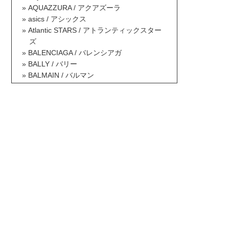
AQUAZZURA / アクアズーラ
asics / アシックス
Atlantic STARS / アトランティックスター
ズ
BALENCIAGA / バレンシアガ
BALLY / バリー
BALMAIN / バルマン
BAOBAO ISSEY MIYAKE / バオバオイッセ
イミヤケ
BCBG MAXAZRIA / ビーシービージーマッ
クスアズリア
Berluti / ベルルッティ
Betsey Johnson / ベッツィジョンソン
Billabong / ビラボン
Borsalino / ボルサリーノ
BOTTEGA VENETA / ボッテガヴェネタ
BOY LONDON / ボーイロンドン
Brooks Brothers / ブルックスブラザーズ
BRUNELLO CUCINELLI / ブルネロクチネ
リ