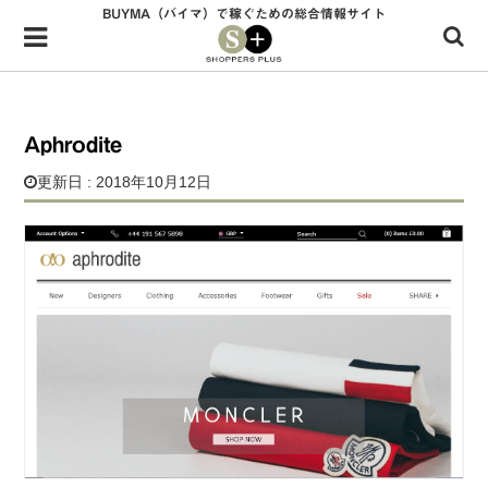
BUYMA（バイマ）で稼ぐための総合情報サイト
Menu
HOME
shoppers+とは？
Aphrodite
34歳独身OLバイマ実践記
更新日 : 2018年10月12日
無在庫で自由気ままに稼ぐ！バイマ実践記
ファッショントレンドを発信！SP通信
BUYMAで人気のブランド
BUYMAの売れ筋商品
バイマの疑問に現役パーソナルショッパーが答えてみた
バイマ活動の疑問に売れっ子現役バイヤーが答えてみた