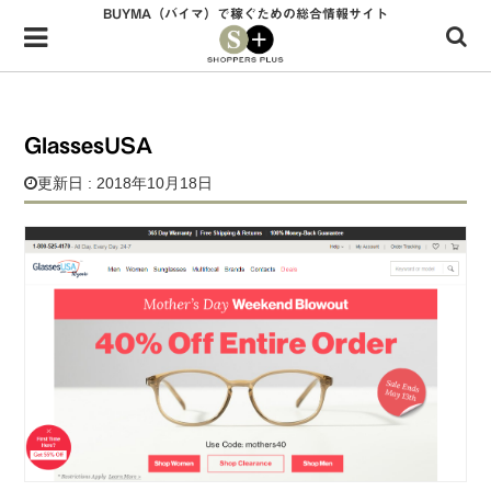
BUYMA（バイマ）で稼ぐための総合情報サイト
Menu
HOME
shoppers+とは？
GlassesUSA
34歳独身OLバイマ実践記
更新日 : 2018年10月18日
無在庫で自由気ままに稼ぐ！バイマ実践記
ファッショントレンドを発信！SP通信
BUYMAで人気のブランド
BUYMAの売れ筋商品
バイマの疑問に現役パーソナルショッパーが答えてみた
バイマ活動の疑問に売れっ子現役バイヤーが答えてみた