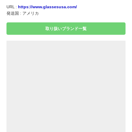
実録！海外ショップで買ってみた！
URL :
https://www.glassesusa.com/
発送国 : アメリカ
海外SHOP LIST
取り扱いブランド一覧
パーソナルショッパー指南書