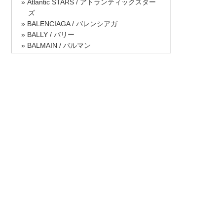
Atlantic STARS / アトランティックスター
ズ
BALENCIAGA / バレンシアガ
BALLY / バリー
BALMAIN / バルマン
BAOBAO ISSEY MIYAKE / バオバオイッセ
イミヤケ
BCBG MAXAZRIA / ビーシービージーマッ
クスアズリア
Berluti / ベルルッティ
Betsey Johnson / ベッツィジョンソン
Billabong / ビラボン
Borsalino / ボルサリーノ
BOTTEGA VENETA / ボッテガヴェネタ
BOY LONDON / ボーイロンドン
Brooks Brothers / ブルックスブラザーズ
BRUNELLO CUCINELLI / ブルネロクチネ
リ
Burberry / バーバリー
BUSCEMI / ブシェミ
Bvlgari / ブルガリ