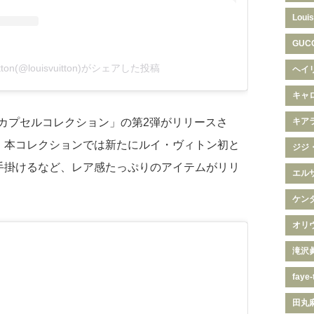
Louis
GUC
uitton(@louisvuitton)がシェアした投稿
ヘイ
キャ
×NBAカプセルコレクション」の第2弾がリリースさ
キア
。本コレクションでは新たにルイ・ヴィトン初と
ジジ
手掛けるなど、レア感たっぷりのアイテムがリリ
エル
ケン
オリ
滝沢
faye-
田丸