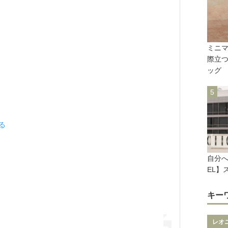
ミニマ
際立
ッグ
見る
自分へ
EL】
キー
レオ