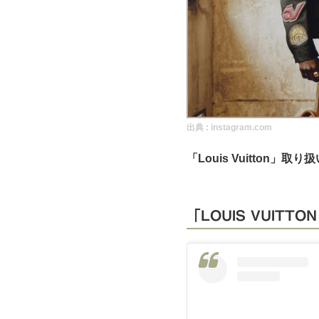
実録！海外ショップで買ってみた！
海外SHOP LIST
パーソナルショッパー指南書
出典 :
instagram.com
「Louis Vuitton」
「LOUIS VUITT