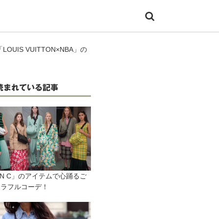
UIS VUITTON×NBA」の
読まれている記事
AN C」のアイテムで心踊るご
カラフルコーデ！