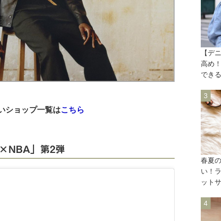
【デ
高め
でき
取り扱いショップ一覧は
こちら
ON×NBA」第2弾
春夏
い！
ット