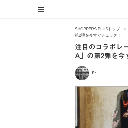
Menu
HOME
SHOPPERS PLUSトップ
shoppers+とは？
第2弾を今すぐチェック！
34歳独身OLバイマ実践記
注目のコラボレーシ
A」の第2弾を今
無在庫で自由気ままに稼ぐ！バイマ実践記
ファッショントレンドを発信！SP通信
Eri
BUYMAで人気のブランド
BUYMAの売れ筋商品
バイマの疑問に現役パーソナルショッパーが答えてみた
バイマ活動の疑問に売れっ子現役バイヤーが答えてみた