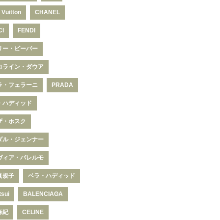
 Vuitton
CHANEL
CI
FENDI
リー・ビーバー
ロライン・ダウア
ラ・フェラーニ
PRADA
・ハディッド
ザ・ホスク
ダル・ジェンナー
ヴィア・パレルモ
眞規子
ベラ・ハディッド
tsui
BALENCIAGA
麻紀
CELINE