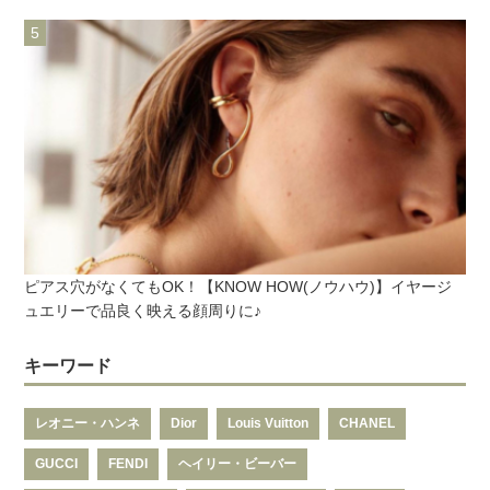
ピアス穴がなくてもOK！【KNOW HOW(ノウハウ)】イヤージ
ュエリーで品良く映える顔周りに♪
キーワード
レオニー・ハンネ
Dior
Louis Vuitton
CHANEL
GUCCI
FENDI
ヘイリー・ビーバー