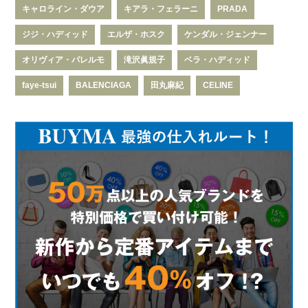
キャロライン・ダウア
キアラ・フェラーニ
PRADA
ジジ・ハディッド
エルザ・ホスク
ケンダル・ジェンナー
オリヴィア・パレルモ
滝沢眞規子
ベラ・ハディッド
faye-tsui
BALENCIAGA
田丸麻紀
CELINE