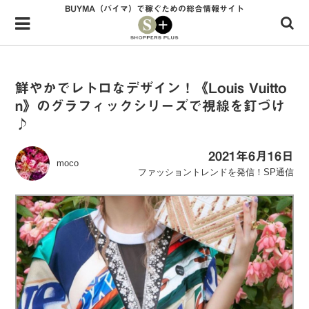
BUYMA（バイマ）で稼ぐための総合情報サイト
Menu
HOME
shoppers+とは？
鮮やかでレトロなデザイン！《Louis Vuitto
n》のグラフィックシリーズで視線を釘づけ
34歳独身OLバイマ実践記
♪
無在庫で自由気ままに稼ぐ！バイマ実践記
2021年6月16日
moco
ファッショントレンドを発信！SP通信
ファッショントレンドを発信！SP通信
BUYMAで人気のブランド
BUYMAの売れ筋商品
バイマの疑問に現役パーソナルショッパーが答えてみた
バイマ活動の疑問に売れっ子現役バイヤーが答えてみた