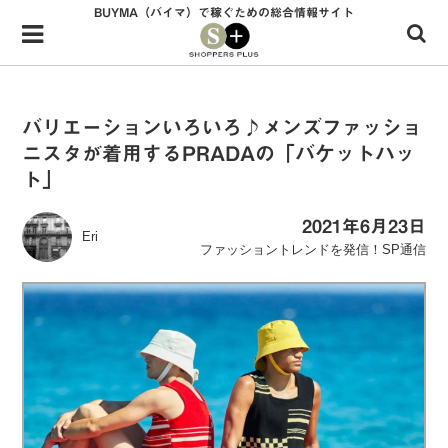
BUYMA（バイマ）で稼ぐための総合情報サイト
Menu
HOME
shoppers+とは？
バリエーションいろいろ♪メンズファッショ
ニスタが着用するPRADAの「バケットハッ
34歳独身OLバイマ実践記
ト」
無在庫で自由気ままに稼ぐ！バイマ実践記
2021年6月23日
Eri
ファッショントレンドを発信！SP通信
ファッショントレンドを発信！SP通信
BUYMAで人気のブランド
BUYMAの売れ筋商品
バイマの疑問に現役パーソナルショッパーが答えてみた
バイマ活動の疑問に売れっ子現役バイヤーが答えてみた