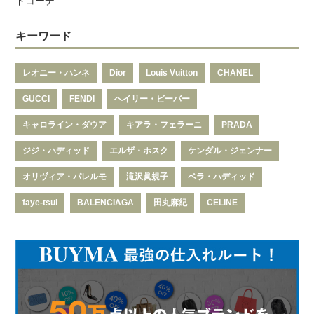
ドコーデ
キーワード
レオニー・ハンネ
Dior
Louis Vuitton
CHANEL
GUCCI
FENDI
ヘイリー・ビーバー
キャロライン・ダウア
キアラ・フェラーニ
PRADA
ジジ・ハディッド
エルザ・ホスク
ケンダル・ジェンナー
オリヴィア・パレルモ
滝沢眞規子
ベラ・ハディッド
faye-tsui
BALENCIAGA
田丸麻紀
CELINE