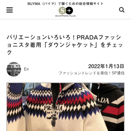
BUYMA（バイマ）で稼ぐための総合情報サイト
Menu
HOME
shoppers+とは？
バリエーションいろいろ！PRADAファッシ
ョニスタ着用「ダウンジャケット」をチェッ
34歳独身OLバイマ実践記
ク
無在庫で自由気ままに稼ぐ！バイマ実践記
2022年1月13日
Eri
ファッショントレンドを発信！SP通信
ファッショントレンドを発信！SP通信
BUYMAで人気のブランド
BUYMAの売れ筋商品
バイマの疑問に現役パーソナルショッパーが答えてみた
バイマ活動の疑問に売れっ子現役バイヤーが答えてみた