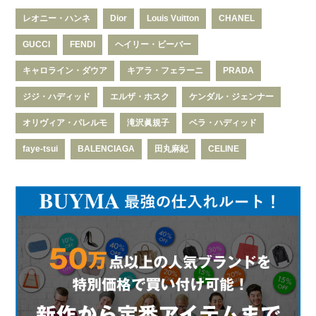
レオニー・ハンネ
Dior
Louis Vuitton
CHANEL
GUCCI
FENDI
ヘイリー・ビーバー
キャロライン・ダウア
キアラ・フェラーニ
PRADA
ジジ・ハディッド
エルザ・ホスク
ケンダル・ジェンナー
オリヴィア・パレルモ
滝沢眞規子
ベラ・ハディッド
faye-tsui
BALENCIAGA
田丸麻紀
CELINE