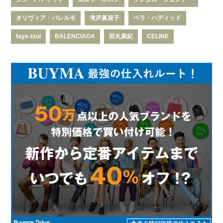
オリヴィア・パレルモ
滝沢眞規子
ベラ・ハディッド
faye-tsui
BALENCIAGA
田丸麻紀
CELINE