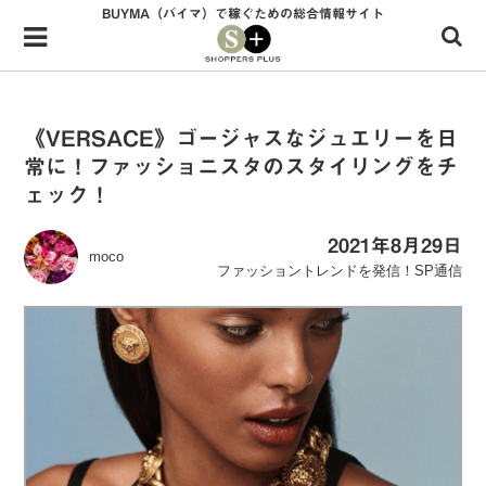
BUYMA（バイマ）で稼ぐための総合情報サイト
Menu
HOME
shoppers+とは？
《VERSACE》ゴージャスなジュエリーを日
常に！ファッショニスタのスタイリングをチ
34歳独身OLバイマ実践記
ェック！
無在庫で自由気ままに稼ぐ！バイマ実践記
2021年8月29日
moco
ファッショントレンドを発信！SP通信
ファッショントレンドを発信！SP通信
BUYMAで人気のブランド
BUYMAの売れ筋商品
バイマの疑問に現役パーソナルショッパーが答えてみた
バイマ活動の疑問に売れっ子現役バイヤーが答えてみた