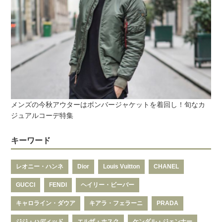
メンズの今秋アウターはボンバージャケットを着回し！旬なカ
ジュアルコーデ特集
キーワード
レオニー・ハンネ
Dior
Louis Vuitton
CHANEL
GUCCI
FENDI
ヘイリー・ビーバー
キャロライン・ダウア
キアラ・フェラーニ
PRADA
ジジ・ハディッド
エルザ・ホスク
ケンダル・ジェンナー