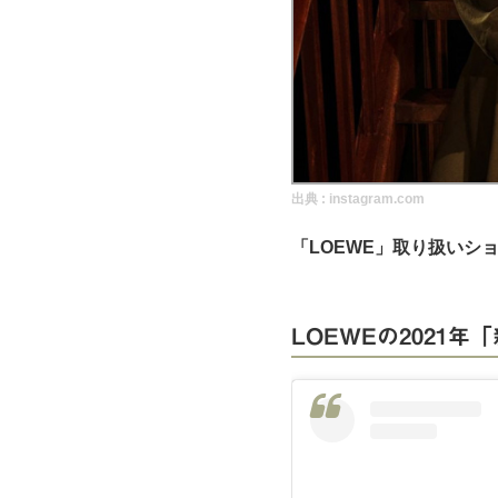
実録！海外ショップで買ってみた！
海外SHOP LIST
パーソナルショッパー指南書
出典 :
instagram.com
「LOEWE」取り扱いシ
LOEWEの2021年