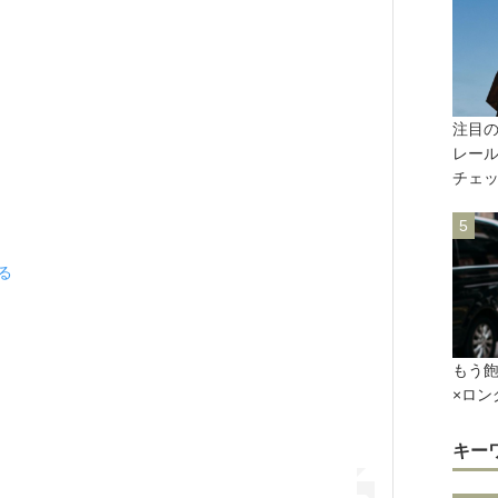
注目の
レール
チェ
見る
もう
×ロン
キー