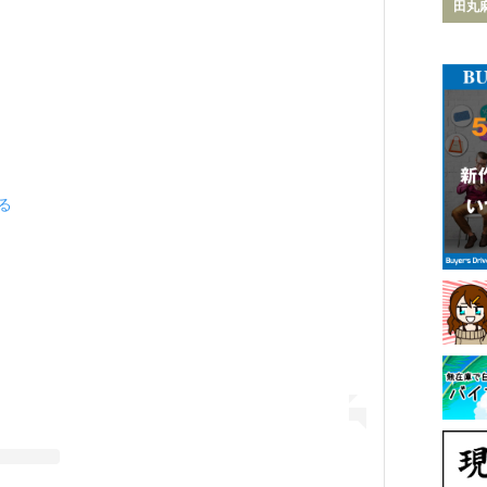
田丸
見る