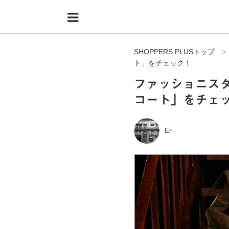
Menu
HOME
SHOPPERS PLUSトップ
shoppers+とは？
ト」をチェック！
34歳独身OLバイマ実践記
ファッショニスタ
コート」をチェ
無在庫で自由気ままに稼ぐ！バイマ実践記
ファッショントレンドを発信！SP通信
Eri
BUYMAで人気のブランド
BUYMAの売れ筋商品
バイマの疑問に現役パーソナルショッパーが答えてみた
バイマ活動の疑問に売れっ子現役バイヤーが答えてみた