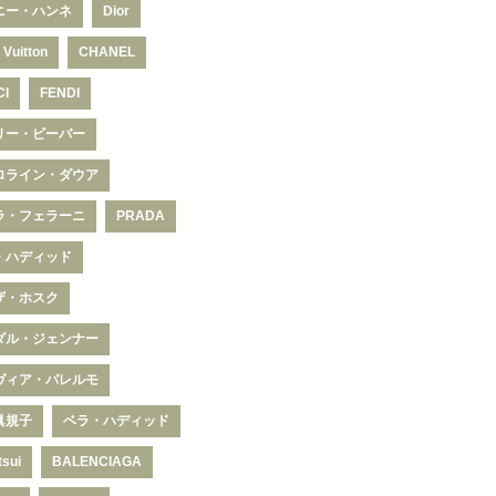
ニー・ハンネ
Dior
 Vuitton
CHANEL
CI
FENDI
リー・ビーバー
ロライン・ダウア
ラ・フェラーニ
PRADA
・ハディッド
ザ・ホスク
ダル・ジェンナー
ヴィア・パレルモ
眞規子
ベラ・ハディッド
tsui
BALENCIAGA