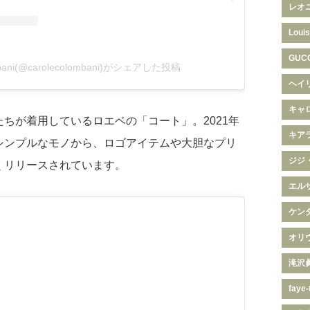
レオ
Louis
GUC
mbani(@carolecolombani)がシェアした投稿
ヘイ
キャ
ちが着用しているロエベの「コート」。2021年
キア
シンプルなモノから、ロゴアイテムや大胆なプリ
ジジ
くリリースされています。
エル
ケン
オリ
滝沢
faye-