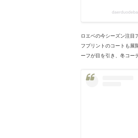
daerduode
ロエベの今シーズン注目
フプリントのコートも展
ーフが目を引き、冬コー