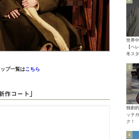
世界
【ヘ
冬ス
ョップ一覧は
こちら
「新作コート」
独創
ッテ
ク！