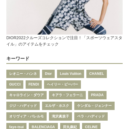
DIOR2022クルーズコレクションで注目！「スポーツウェアスタ
イル」のアイテムをチェック
キーワード
レオニー・ハンネ
Dior
Louis Vuitton
CHANEL
GUCCI
FENDI
ヘイリー・ビーバー
キャロライン・ダウア
キアラ・フェラーニ
PRADA
ジジ・ハディッド
エルザ・ホスク
ケンダル・ジェンナー
オリヴィア・パレルモ
滝沢眞規子
ベラ・ハディッド
faye-tsui
BALENCIAGA
田丸麻紀
CELINE