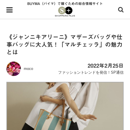
BUYMA（バイマ）で稼ぐための総合情報サイト
Menu
HOME
shoppers+とは？
《ジャンニキアリーニ》マザーズバッグや仕
事バッグに大人気！「マルチェッラ」の魅力
34歳独身OLバイマ実践記
とは
無在庫で自由気ままに稼ぐ！バイマ実践記
2022年2月25日
moco
ファッショントレンドを発信！SP通信
ファッショントレンドを発信！SP通信
BUYMAで人気のブランド
BUYMAの売れ筋商品
バイマの疑問に現役パーソナルショッパーが答えてみた
バイマ活動の疑問に売れっ子現役バイヤーが答えてみた