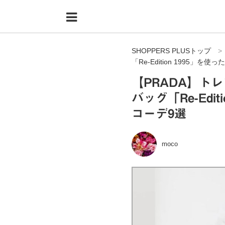
Menu
HOME
SHOPPERS PLUSトップ
shoppers+とは？
「Re-Edition 1995」
34歳独身OLバイマ実践記
【PRADA】ト
バッグ「Re-Edi
無在庫で自由気ままに稼ぐ！バイマ実践記
コーデ9選
ファッショントレンドを発信！SP通信
BUYMAで人気のブランド
moco
BUYMAの売れ筋商品
バイマの疑問に現役パーソナルショッパーが答えてみた
バイマ活動の疑問に売れっ子現役バイヤーが答えてみた