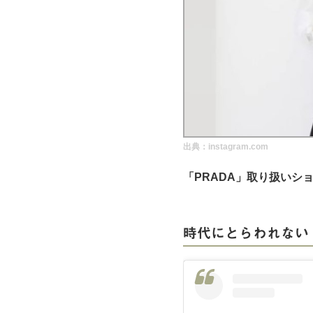
実録！海外ショップで買ってみた！
海外SHOP LIST
パーソナルショッパー指南書
出典：instagram.com
「PRADA」取り扱いシ
時代にとらわれない「Re-