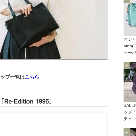
オシャ
amo
ラー
ョップ一覧は
こちら
Edition 1995」
BAL
ッグ「
チェ