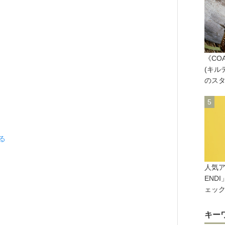
《COA
(キル
のスタ
見る
人気ア
END
ェッ
キー