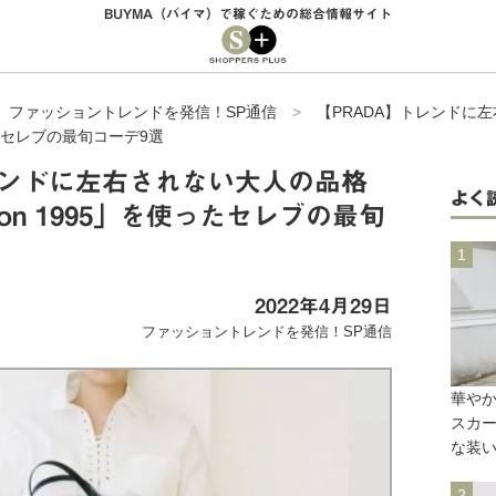
BUYMA（バイマ）で稼ぐための総合情報サイト
>
ファッショントレンドを発信！SP通信
>
【PRADA】トレンドに
を使ったセレブの最旬コーデ9選
レンドに左右されない大人の品格
よく
tion 1995」を使ったセレブの最旬
2022年4月29日
ファッショントレンドを発信！SP通信
華や
スカ
な装