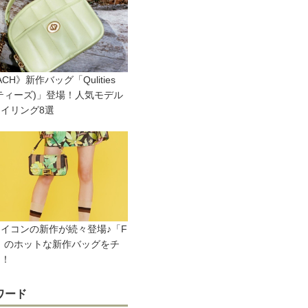
CH》新作バッグ「Qulities
ティーズ)」登場！人気モデル
イリング8選
イコンの新作が続々登場♪「F
I」のホットな新作バッグをチ
ク！
ワード