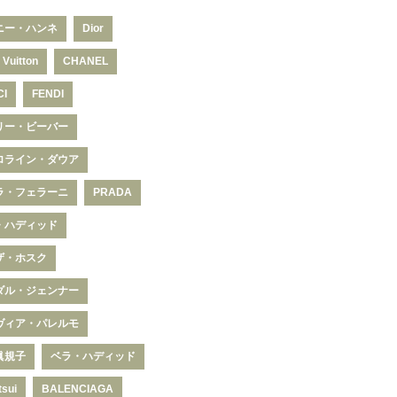
ニー・ハンネ
Dior
 Vuitton
CHANEL
CI
FENDI
リー・ビーバー
ロライン・ダウア
ラ・フェラーニ
PRADA
・ハディッド
ザ・ホスク
ダル・ジェンナー
ヴィア・パレルモ
眞規子
ベラ・ハディッド
tsui
BALENCIAGA