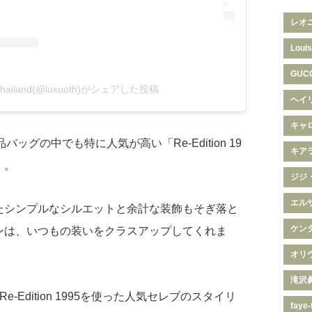
レオ
Louis
GUC
Thailand(@luxuoth)がシェアした投稿
ヘイ
キャ
バッグの中でも特に人気が高い「Re-Edition 19
キア
」。
ジジ
エル
たシンプルなシルエットと余計な装飾もそぎ落と
ケン
ンは、いつもの装いをクラスアップしてくれま
オリ
滝沢
e-Edition 1995を使った人気セレブのスタイリ
faye-