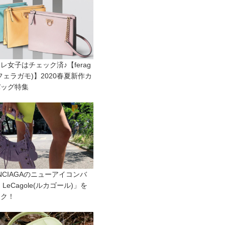
レ女子はチェック済♪【ferag
(フェラガモ)】2020春夏新作カ
バッグ特集
ENCIAGAのニューアイコンバ
 LeCagole(ルカゴール)」を
ック！