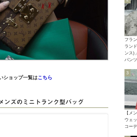
フラ
ランド
ンス)
パン
取り扱いショップ一覧は
こちら
メンズのミニトランク型バッグ
【メン
ウェ
コー