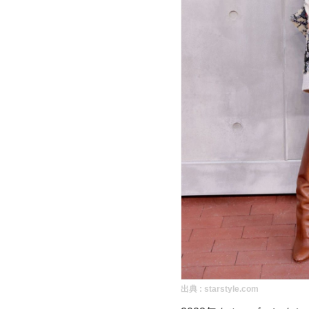
出典 :
starstyle.com