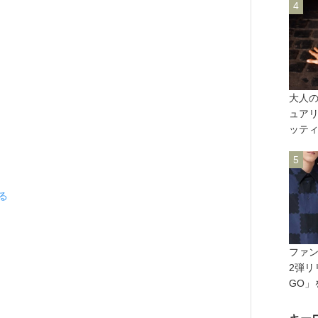
大人
ュアリ
ッティ
見る
ファ
2弾リ
GO」