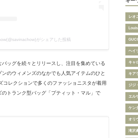
キー
レオ
Louis
 Chow(@savinachow)がシェアした投稿
GUC
ヘイ
キャ
なバッグを続々とリリースし、注目を集めている
ゾンのウィメンズのなかでも人気アイテムのひと
キア
ーズコレクションで多くのファッショニスタが着用
ジジ
ズのトランク型バッグ「プティット・マル」で
エル
ケン
オリ
滝沢