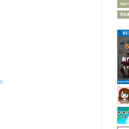
faye-
田丸
見る