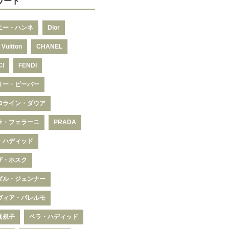
ワード
ニー・ハンネ
Dior
 Vuitton
CHANEL
CI
FENDI
リー・ビーバー
ロライン・ダウア
ラ・フェラーニ
PRADA
・ハディッド
ザ・ホスク
ダル・ジェンナー
ヴィア・パレルモ
眞規子
ベラ・ハディッド