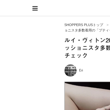
Menu
HOME
SHOPPERS PLUSトップ
shoppers+とは？
ョニスタ多数着用の「プティ
34歳独身OLバイマ実践記
ルイ・ヴィトン2
ッショニスタ多
無在庫で自由気ままに稼ぐ！バイマ実践記
チェック
ファッショントレンドを発信！SP通信
BUYMAで人気のブランド
Eri
BUYMAの売れ筋商品
バイマの疑問に現役パーソナルショッパーが答えてみた
バイマ活動の疑問に売れっ子現役バイヤーが答えてみた