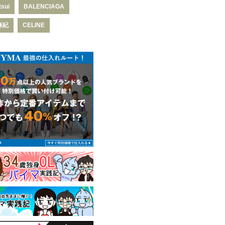
tsui
BALENCIAGA
麻紀
CELINE