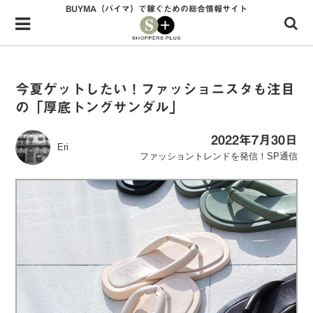
BUYMA（バイマ）で稼ぐための総合情報サイト
Menu
HOME
shoppers+とは？
今夏ゲットしたい！ファッショニスタも注目
の「厚底トングサンダル」
34歳独身OLバイマ実践記
無在庫で自由気ままに稼ぐ！バイマ実践記
2022年7月30日
Eri
ファッショントレンドを発信！SP通信
ファッショントレンドを発信！SP通信
BUYMAで人気のブランド
BUYMAの売れ筋商品
バイマの疑問に現役パーソナルショッパーが答えてみた
バイマ活動の疑問に売れっ子現役バイヤーが答えてみた