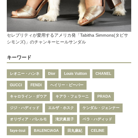
セレブリティが愛用するアメリカ発「Tabitha Simmons(タビサ
シモンズ)」のチャンキーヒールサンダル
キーワード
レオニー・ハンネ
Dior
Louis Vuitton
CHANEL
GUCCI
FENDI
ヘイリー・ビーバー
キャロライン・ダウア
キアラ・フェラーニ
PRADA
ジジ・ハディッド
エルザ・ホスク
ケンダル・ジェンナー
オリヴィア・パレルモ
滝沢眞規子
ベラ・ハディッド
faye-tsui
BALENCIAGA
田丸麻紀
CELINE