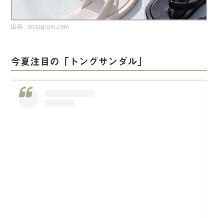
実録！海外ショップで買ってみた！
出典 :
instagram.com
海外SHOP LIST
パーソナルショッパー指南書
今夏注目の「トングサンダル」