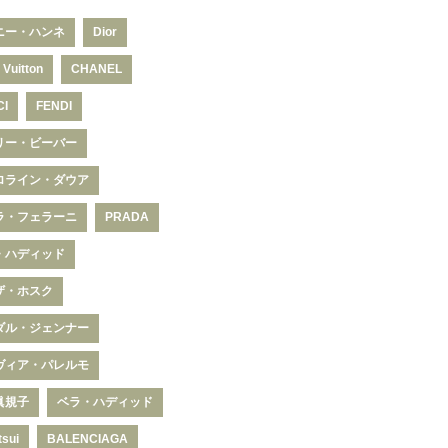
ニー・ハンネ
Dior
 Vuitton
CHANEL
CI
FENDI
リー・ビーバー
ロライン・ダウア
ラ・フェラーニ
PRADA
・ハディッド
ザ・ホスク
ダル・ジェンナー
ヴィア・パレルモ
眞規子
ベラ・ハディッド
tsui
BALENCIAGA