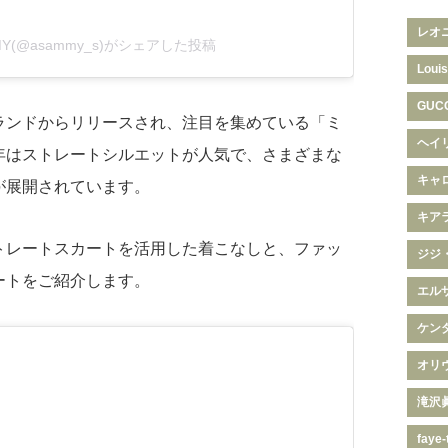
レオ
MY(@asammy_s)がシェアした投稿
Louis
GUC
ランドからリリースされ、注目を集めている「ミ
ヘイ
年はストレートシルエットが人気で、さまざまな
キャ
が展開されています。
キア
トレートスカートを活用した着こなしと、ファッ
ジジ
ートをご紹介します。
エル
ケン
オリ
滝沢
faye-