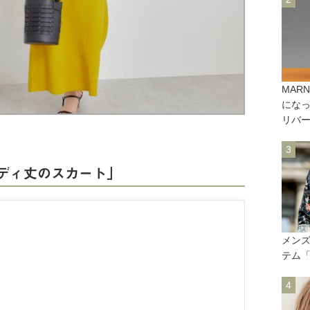
MAR
にな
リバ
ディ丈のスカート」
メン
テム