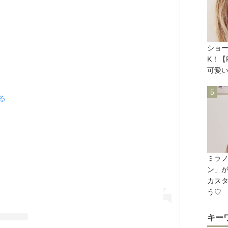
ショ
K！【
可愛
見る
ミラ
ン」が
カス
う♡
キー