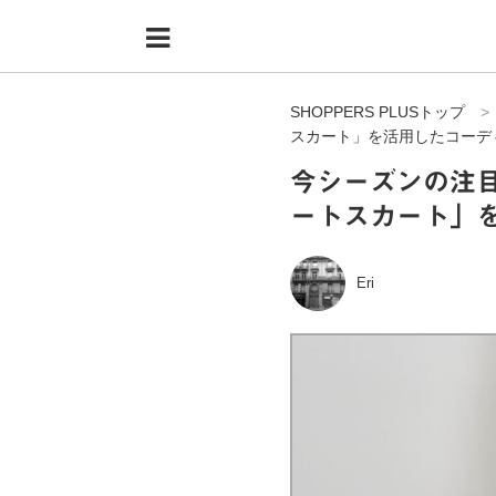
Menu
HOME
SHOPPERS PLUSトップ
shoppers+とは？
スカート」を活用したコーデ
34歳独身OLバイマ実践記
今シーズンの注
ートスカート」
無在庫で自由気ままに稼ぐ！バイマ実践記
ファッショントレンドを発信！SP通信
Eri
BUYMAで人気のブランド
BUYMAの売れ筋商品
バイマの疑問に現役パーソナルショッパーが答えてみた
バイマ活動の疑問に売れっ子現役バイヤーが答えてみた