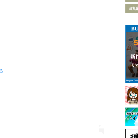
田丸
見る