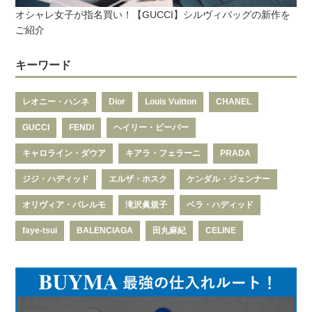
オシャレ女子が指名買い！【GUCCI】シルヴィバッグの新作を
ご紹介
キーワード
レオニー・ハンネ
Dior
Louis Vuitton
CHANEL
GUCCI
FENDI
ヘイリー・ビーバー
キャロライン・ダウア
キアラ・フェラーニ
PRADA
ジジ・ハディッド
エルザ・ホスク
ケンダル・ジェンナー
オリヴィア・パレルモ
滝沢眞規子
ベラ・ハディッド
faye-tsui
BALENCIAGA
田丸麻紀
CELINE