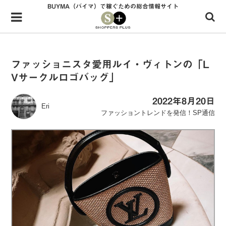
BUYMA（バイマ）で稼ぐための総合情報サイト
Menu
HOME
shoppers+とは？
ファッショニスタ愛用ルイ・ヴィトンの「L
Vサークルロゴバッグ」
34歳独身OLバイマ実践記
無在庫で自由気ままに稼ぐ！バイマ実践記
2022年8月20日
Eri
ファッショントレンドを発信！SP通信
ファッショントレンドを発信！SP通信
BUYMAで人気のブランド
BUYMAの売れ筋商品
バイマの疑問に現役パーソナルショッパーが答えてみた
バイマ活動の疑問に売れっ子現役バイヤーが答えてみた