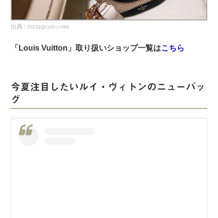
実録！海外ショップで買ってみた！
出典 :
instagram.com
海外SHOP LIST
「Louis Vuitton」取り扱いショップ一覧は
こちら
パーソナルショッパー指南書
今夏注目したいルイ・ヴィトンのニューバッ
グ