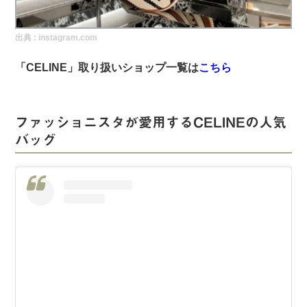
実録！海外ショップで買ってみた！
出典 :
instagram.com
海外SHOP LIST
「CELINE」取り扱いショップ一覧は
こちら
パーソナルショッパー指南書
ファッショニスタが愛用するCELINEの人気
バッグ