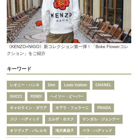
《KENZO×NIGO》新コレクション第一弾！「Boke Flowerコレ
クション」をご紹介
キーワード
レオニー・ハンネ
Dior
Louis Vuitton
CHANEL
GUCCI
FENDI
ヘイリー・ビーバー
キャロライン・ダウア
キアラ・フェラーニ
PRADA
ジジ・ハディッド
エルザ・ホスク
ケンダル・ジェンナー
オリヴィア・パレルモ
滝沢眞規子
ベラ・ハディッド