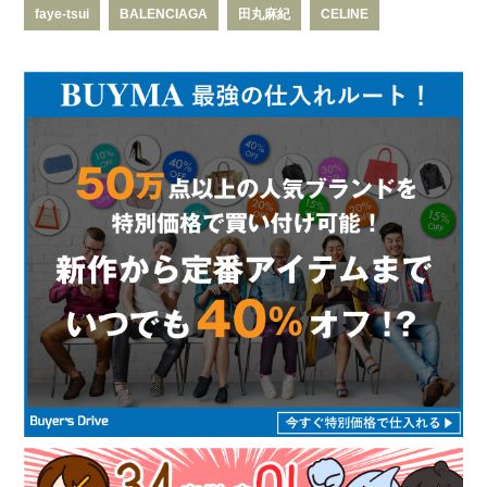
faye-tsui
BALENCIAGA
田丸麻紀
CELINE