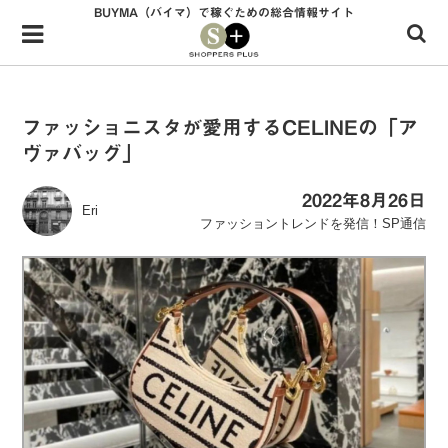
BUYMA（バイマ）で稼ぐための総合情報サイト
Menu
HOME
shoppers+とは？
ファッショニスタが愛用するCELINEの「ア
ヴァバッグ」
34歳独身OLバイマ実践記
無在庫で自由気ままに稼ぐ！バイマ実践記
2022年8月26日
Eri
ファッショントレンドを発信！SP通信
ファッショントレンドを発信！SP通信
BUYMAで人気のブランド
BUYMAの売れ筋商品
バイマの疑問に現役パーソナルショッパーが答えてみた
バイマ活動の疑問に売れっ子現役バイヤーが答えてみた