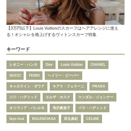
【3万円以下】Louis Vuittonのスカーフはヘアアレンジに使え
る！オシャレを格上げするヴィトンスカーフ特集
キーワード
レオニー・ハンネ
Dior
Louis Vuitton
CHANEL
GUCCI
FENDI
ヘイリー・ビーバー
キャロライン・ダウア
キアラ・フェラーニ
PRADA
ジジ・ハディッド
エルザ・ホスク
ケンダル・ジェンナー
オリヴィア・パレルモ
滝沢眞規子
ベラ・ハディッド
faye-tsui
BALENCIAGA
田丸麻紀
CELINE