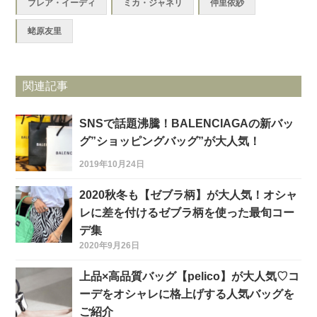
ブレア・イーディ
ミカ・ジャネリ
仲里依紗
蛯原友里
関連記事
SNSで話題沸騰！BALENCIAGAの新バッ
グ”ショッピングバッグ”が大人気！
2019年10月24日
2020秋冬も【ゼブラ柄】が大人気！オシャ
レに差を付けるゼブラ柄を使った最旬コー
デ集
2020年9月26日
上品×高品質バッグ【pelico】が大人気♡コ
ーデをオシャレに格上げする人気バッグを
ご紹介