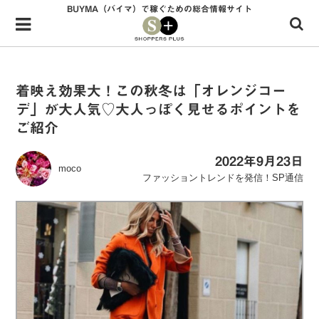
BUYMA（バイマ）で稼ぐための総合情報サイト
Menu
HOME
shoppers+とは？
着映え効果大！この秋冬は「オレンジコー
デ」が大人気♡大人っぽく見せるポイントを
34歳独身OLバイマ実践記
ご紹介
無在庫で自由気ままに稼ぐ！バイマ実践記
2022年9月23日
moco
ファッショントレンドを発信！SP通信
ファッショントレンドを発信！SP通信
BUYMAで人気のブランド
BUYMAの売れ筋商品
バイマの疑問に現役パーソナルショッパーが答えてみた
バイマ活動の疑問に売れっ子現役バイヤーが答えてみた