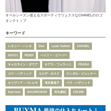
オールシーズン使えるスポーティでリュクスなCHANELのロゴ
タンクトップ
キーワード
レオニー・ハンネ
Dior
Louis Vuitton
CHANEL
GUCCI
FENDI
ヘイリー・ビーバー
キャロライン・ダウア
キアラ・フェラーニ
PRADA
ジジ・ハディッド
エルザ・ホスク
ケンダル・ジェンナー
オリヴィア・パレルモ
滝沢眞規子
ベラ・ハディッド
faye-tsui
BALENCIAGA
田丸麻紀
CELINE