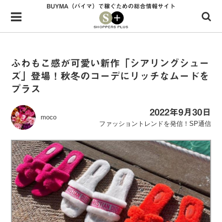
BUYMA（バイマ）で稼ぐための総合情報サイト
Menu
HOME
shoppers+とは？
ふわもこ感が可愛い新作「シアリングシュー
ズ」登場！秋冬のコーデにリッチなムードを
34歳独身OLバイマ実践記
プラス
無在庫で自由気ままに稼ぐ！バイマ実践記
2022年9月30日
moco
ファッショントレンドを発信！SP通信
ファッショントレンドを発信！SP通信
BUYMAで人気のブランド
BUYMAの売れ筋商品
バイマの疑問に現役パーソナルショッパーが答えてみた
バイマ活動の疑問に売れっ子現役バイヤーが答えてみた