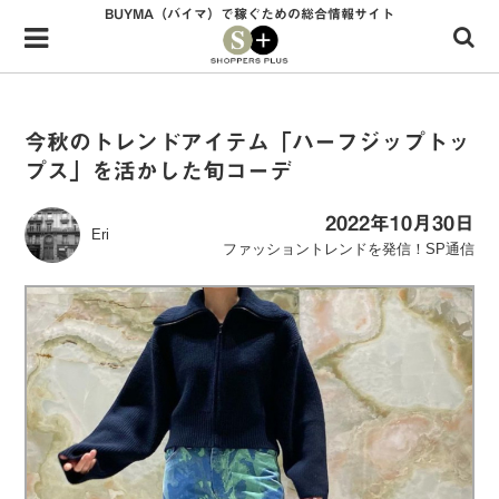
BUYMA（バイマ）で稼ぐための総合情報サイト
Menu
HOME
shoppers+とは？
今秋のトレンドアイテム「ハーフジップトッ
プス」を活かした旬コーデ
34歳独身OLバイマ実践記
無在庫で自由気ままに稼ぐ！バイマ実践記
2022年10月30日
Eri
ファッショントレンドを発信！SP通信
ファッショントレンドを発信！SP通信
BUYMAで人気のブランド
BUYMAの売れ筋商品
バイマの疑問に現役パーソナルショッパーが答えてみた
バイマ活動の疑問に売れっ子現役バイヤーが答えてみた