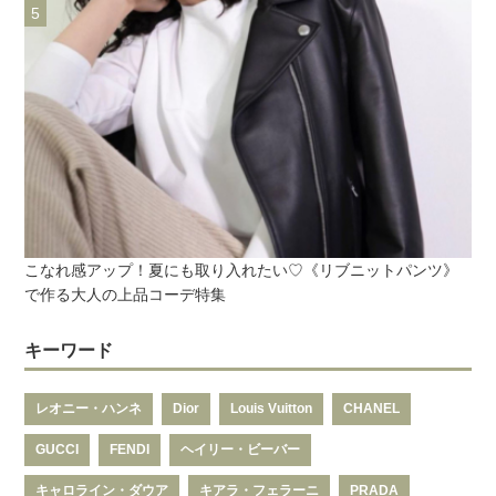
こなれ感アップ！夏にも取り入れたい♡《リブニットパンツ》
で作る大人の上品コーデ特集
キーワード
レオニー・ハンネ
Dior
Louis Vuitton
CHANEL
GUCCI
FENDI
ヘイリー・ビーバー
キャロライン・ダウア
キアラ・フェラーニ
PRADA