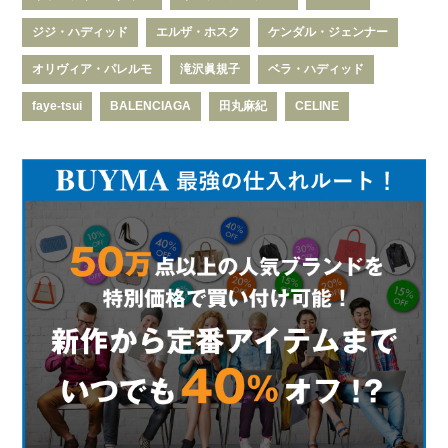
ジジ・ハディッド
エルザ・ホスク
ケンダル・ジェンナー
オリヴィア・パレルモ
滝沢眞規子
ベラ・ハディッド
faye-tsui
BALENCIAGA
田丸麻紀
CELINE