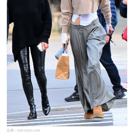
出典 :
starstyle.com