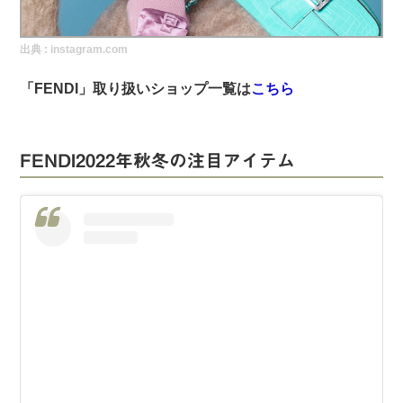
実録！海外ショップで買ってみた！
出典 :
instagram.com
海外SHOP LIST
「FENDI
」取り扱いショップ一覧は
こちら
パーソナルショッパー指南書
FENDI2022年秋冬の注目アイテム