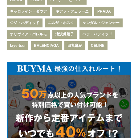
GUCCI
FENDI
ヘイリー・ビーバー
キャロライン・ダウア
キアラ・フェラーニ
PRADA
ジジ・ハディッド
エルザ・ホスク
ケンダル・ジェンナー
オリヴィア・パレルモ
滝沢眞規子
ベラ・ハディッド
faye-tsui
BALENCIAGA
田丸麻紀
CELINE