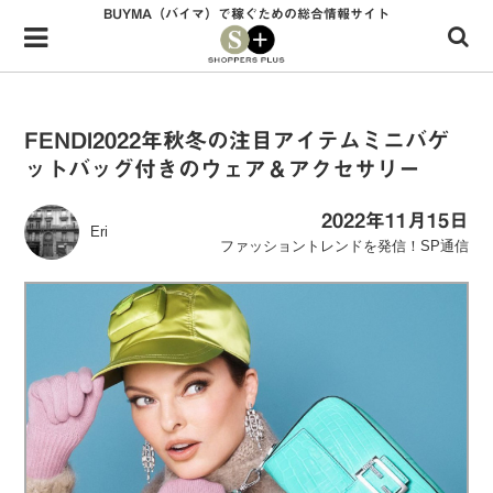
BUYMA（バイマ）で稼ぐための総合情報サイト
Menu
HOME
shoppers+とは？
FENDI2022年秋冬の注目アイテムミニバゲ
ットバッグ付きのウェア＆アクセサリー
34歳独身OLバイマ実践記
無在庫で自由気ままに稼ぐ！バイマ実践記
2022年11月15日
Eri
ファッショントレンドを発信！SP通信
ファッショントレンドを発信！SP通信
BUYMAで人気のブランド
BUYMAの売れ筋商品
バイマの疑問に現役パーソナルショッパーが答えてみた
バイマ活動の疑問に売れっ子現役バイヤーが答えてみた