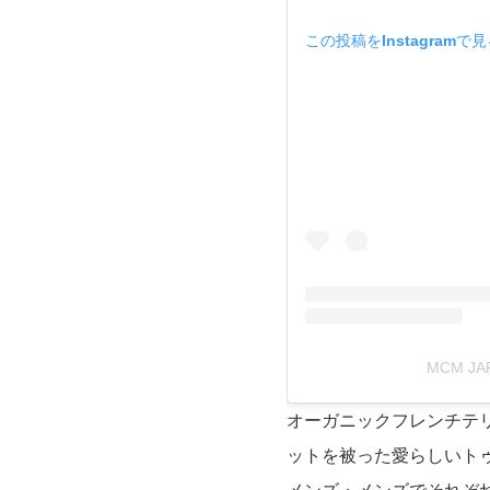
この投稿をInstagramで
MCM J
オーガニックフレンチテ
ットを被った愛らしいト