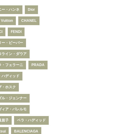
ニー・ハンネ
Dior
 Vuitton
CHANEL
CI
FENDI
リー・ビーバー
ロライン・ダウア
ラ・フェラーニ
PRADA
・ハディッド
ザ・ホスク
ダル・ジェンナー
ヴィア・パレルモ
眞規子
ベラ・ハディッド
tsui
BALENCIAGA