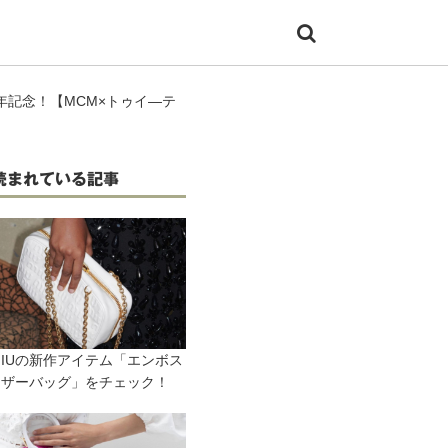
年記念！【MCM×トゥイ―テ
読まれている記事
 MIUの新作アイテム「エンボス
レザーバッグ」をチェック！