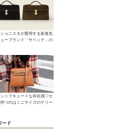
ッショニスタが愛用する新進気
ニューブランド「サベッテ」の
グ
ガントでキュートな存在感♡セ
が持つのはミニサイズのケリー
グ
ワード