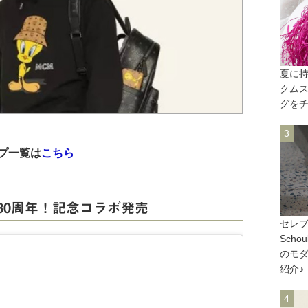
夏に持
クムス
グを
プ一覧は
こちら
80周年！記念コラボ発売
セレブ
Scho
のモ
紹介♪