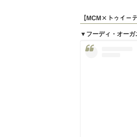
【MCM×トゥイー
▼フーディ・オーガ