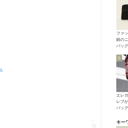
ファ
鋭の
バッ
見る
エレ
レブ
バッ
キー