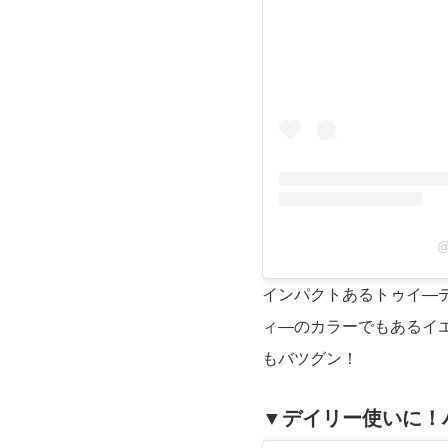
@
インパクトあるトゥイ―
ィ―のカラーでもあるイ
もバツグン！
▼デイリー使いに！