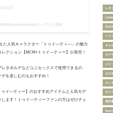
レオ
Louis
LAND(@mcmthailand)がシェアした投稿
GUC
ヘイ
を迎えた人気キャラクター「トゥイ―ティ―」の魅力
キャ
レクション【MCM×トゥイ―ティー】が発売！
キア
ジジ
プレタポルテなどユニセックスで使用できるの
エル
ーデを楽しむのもおすすめ！
ケン
トゥイ―ティー】のおすすめアイテムと人気モデ
オリ
介します！トゥイ―ティーファンの方はぜひチェ
滝沢
faye-