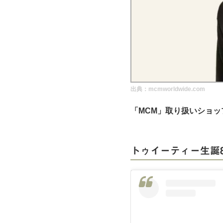
実録！海外ショップで買ってみた！
海外SHOP LIST
パーソナルショッパー指南書
出典：mcmworldwide.com
「MCM
」取り扱いショッ
トゥイーティー生誕