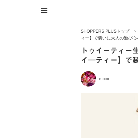
Menu
HOME
SHOPPERS PLUSトップ
shoppers+とは？
ィー】で装いに大人の遊び心
34歳独身OLバイマ実践記
トゥイーティー生
イ―ティー】で
無在庫で自由気ままに稼ぐ！バイマ実践記
ファッショントレンドを発信！SP通信
moco
BUYMAで人気のブランド
BUYMAの売れ筋商品
バイマの疑問に現役パーソナルショッパーが答えてみた
バイマ活動の疑問に売れっ子現役バイヤーが答えてみた