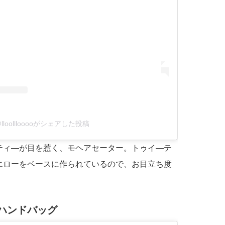
lloolllooooがシェアした投稿
ティ―が目を惹く、モヘアセーター。トゥイ―テ
エローをベースに作られているので、お目立ち度
ハンドバッグ