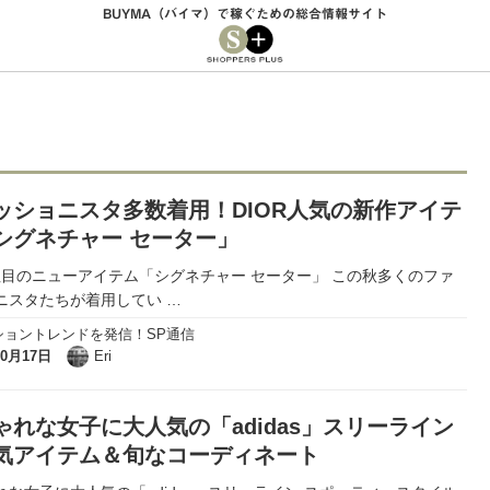
BUYMA（バイマ）で稼ぐための総合情報サイト
ッショニスタ多数着用！DIOR人気の新作アイテ
シグネチャー セーター」
R注目のニューアイテム「シグネチャー セーター」 この秋多くのファ
ニスタたちが着用してい
…
ショントレンドを発信！SP通信
10月17日
Eri
ゃれな女子に大人気の「adidas」スリーライン
気アイテム＆旬なコーディネート