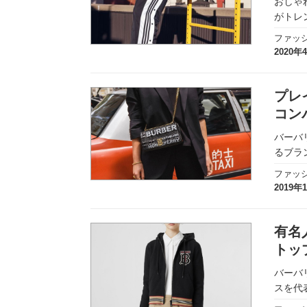
おしゃ
実録！海外ショップで買ってみた！
がトレ
ファッ
海外SHOP LIST
2020年
パーソナルショッパー指南書
プレ
コン
バーバ
るブラ
ファッ
2019年
有名
トッ
バーバ
スを代