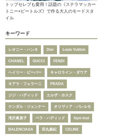
トップセレブも愛用！話題の《ステラマッカー
トニー×ビートルズ》で作る大人のモードスタ
イル
キーワード
レオニー・ハンネ
Dior
Louis Vuitton
CHANEL
GUCCI
FENDI
ヘイリー・ビーバー
キャロライン・ダウア
キアラ・フェラーニ
PRADA
ジジ・ハディッド
エルザ・ホスク
ケンダル・ジェンナー
オリヴィア・パレルモ
滝沢眞規子
ベラ・ハディッド
faye-tsui
BALENCIAGA
田丸麻紀
CELINE