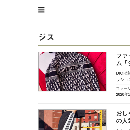
Menu
HOME
shoppers+とは？
ジス
34歳独身OLバイマ実践記
ファ
無在庫で自由気ままに稼ぐ！バイマ実践記
ム「
ファッショントレンドを発信！SP通信
DIO
ッショ
BUYMAで人気のブランド
ファッ
2020年
BUYMAの売れ筋商品
バイマの疑問に現役パーソナルショッパーが答えてみた
おし
の人
バイマ活動の疑問に売れっ子現役バイヤーが答えてみた