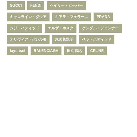
GUCCI
FENDI
ヘイリー・ビーバー
キャロライン・ダウア
キアラ・フェラーニ
PRADA
ジジ・ハディッド
エルザ・ホスク
ケンダル・ジェンナー
オリヴィア・パレルモ
滝沢眞規子
ベラ・ハディッド
faye-tsui
BALENCIAGA
田丸麻紀
CELINE