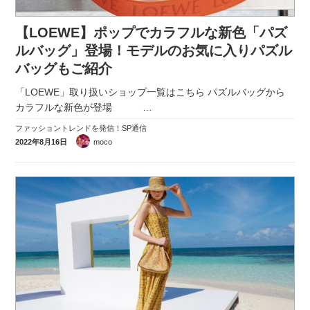
実録！海外ショップで買ってみた！
【LOEWE】ポップでカラフルな新色「パズ
海外SHOP LIST
ルバッグ」登場！モデルのお気に入りパズル
バッグもご紹介
パーソナルショッパー指南書
「LOEWE」取り扱いショップ一覧はこちら パズルバッグから
カラフルな新色が登場
…
ファッショントレンドを発信！SP通信
2022年8月16日
moco