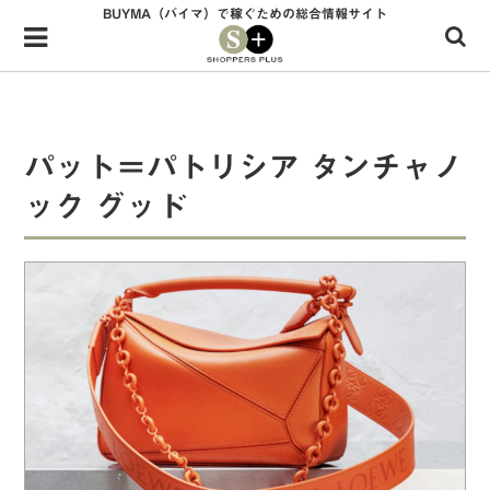
BUYMA（バイマ）で稼ぐための総合情報サイト
Menu
HOME
shoppers+とは？
パット＝パトリシア タンチャノ
34歳独身OLバイマ実践記
ック グッド
無在庫で自由気ままに稼ぐ！バイマ実践記
ファッショントレンドを発信！SP通信
BUYMAで人気のブランド
BUYMAの売れ筋商品
バイマの疑問に現役パーソナルショッパーが答えてみた
バイマ活動の疑問に売れっ子現役バイヤーが答えてみた