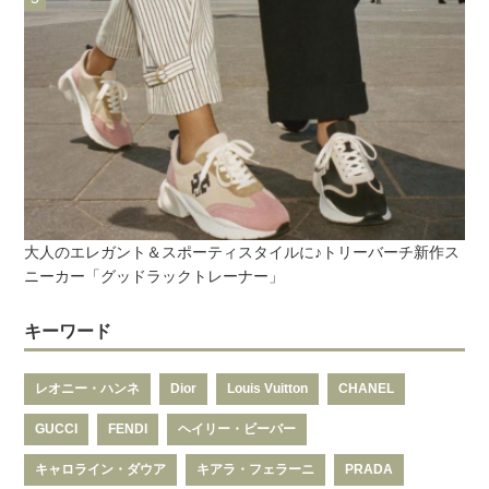
大人のエレガント＆スポーティスタイルに♪トリーバーチ新作ス
ニーカー「グッドラックトレーナー」
キーワード
レオニー・ハンネ
Dior
Louis Vuitton
CHANEL
GUCCI
FENDI
ヘイリー・ビーバー
キャロライン・ダウア
キアラ・フェラーニ
PRADA