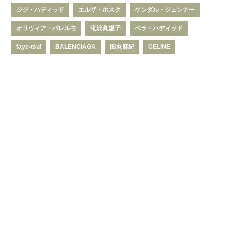
ジジ・ハディッド
エルザ・ホスク
ケンダル・ジェンナー
オリヴィア・パレルモ
滝沢眞規子
ベラ・ハディッド
faye-tsui
BALENCIAGA
田丸麻紀
CELINE