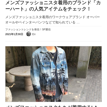
メンズファッショニスタ着用のブランド「カ
実録！海外ショップで買ってみた！
ーハート」の人気アイテムをチェック！
海外SHOP LIST
メンズファッショニスタ着用のワークウェアブランド オーバー
オールやペインターパンツなどで知られている
…
パーソナルショッパー指南書
ファッショントレンドを発信！SP通信
2021年1月30日
Eri