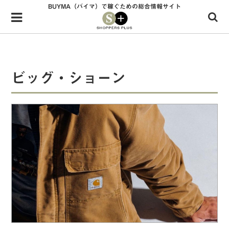
BUYMA（バイマ）で稼ぐための総合情報サイト
Menu
HOME
shoppers+とは？
ビッグ・ショーン
34歳独身OLバイマ実践記
無在庫で自由気ままに稼ぐ！バイマ実践記
ファッショントレンドを発信！SP通信
BUYMAで人気のブランド
BUYMAの売れ筋商品
バイマの疑問に現役パーソナルショッパーが答えてみた
バイマ活動の疑問に売れっ子現役バイヤーが答えてみた