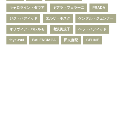
キャロライン・ダウア
キアラ・フェラーニ
PRADA
ジジ・ハディッド
エルザ・ホスク
ケンダル・ジェンナー
オリヴィア・パレルモ
滝沢眞規子
ベラ・ハディッド
faye-tsui
BALENCIAGA
田丸麻紀
CELINE