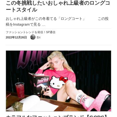
この冬挑戦したいおしゃれ上級者のロングコ
実録！海外ショップで買ってみた！
ートスタイル
海外SHOP LIST
おしゃれ上級者がこの冬着てる「ロングコート」 この投
稿をInstagramで見る
…
パーソナルショッパー指南書
ファッショントレンドを発信！SP通信
2022年12月26日
Eri