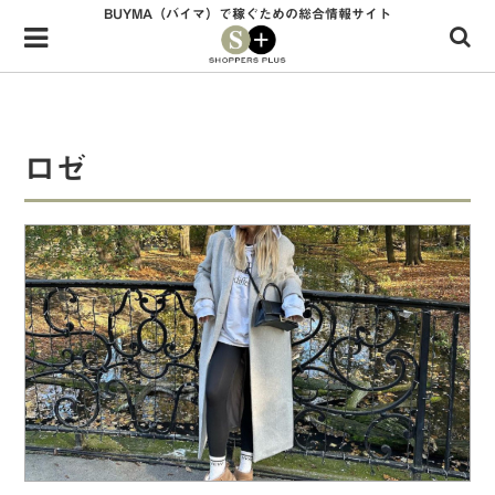
BUYMA（バイマ）で稼ぐための総合情報サイト
Menu
HOME
shoppers+とは？
ロゼ
34歳独身OLバイマ実践記
無在庫で自由気ままに稼ぐ！バイマ実践記
ファッショントレンドを発信！SP通信
BUYMAで人気のブランド
BUYMAの売れ筋商品
バイマの疑問に現役パーソナルショッパーが答えてみた
バイマ活動の疑問に売れっ子現役バイヤーが答えてみた