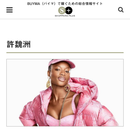
BUYMA（バイマ）で稼ぐための総合情報サイト
Menu
HOME
shoppers+とは？
許魏洲
34歳独身OLバイマ実践記
無在庫で自由気ままに稼ぐ！バイマ実践記
ファッショントレンドを発信！SP通信
BUYMAで人気のブランド
BUYMAの売れ筋商品
バイマの疑問に現役パーソナルショッパーが答えてみた
バイマ活動の疑問に売れっ子現役バイヤーが答えてみた