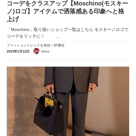
コーデをクラスアップ【Moschino(モスキー
実録！海外ショップで買ってみた！
ノ)ロゴ】アイテムで洒落感ある印象へと格
海外SHOP LIST
上げ
「Moschino」取り扱いショップ一覧はこちら モスキーノロゴで
パーソナルショッパー指南書
コーデをリッチに！
…
ファッショントレンドを発信！SP通信
2023年1月12日
moco