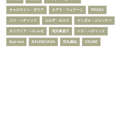
キャロライン・ダウア
キアラ・フェラーニ
PRADA
ジジ・ハディッド
エルザ・ホスク
ケンダル・ジェンナー
オリヴィア・パレルモ
滝沢眞規子
ベラ・ハディッド
faye-tsui
BALENCIAGA
田丸麻紀
CELINE