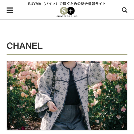
BUYMA（バイマ）で稼ぐための総合情報サイト
Menu
HOME
shoppers+とは？
CHANEL
34歳独身OLバイマ実践記
無在庫で自由気ままに稼ぐ！バイマ実践記
ファッショントレンドを発信！SP通信
BUYMAで人気のブランド
BUYMAの売れ筋商品
バイマの疑問に現役パーソナルショッパーが答えてみた
バイマ活動の疑問に売れっ子現役バイヤーが答えてみた