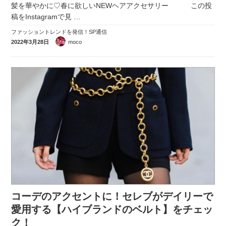
髪を華やかに♡春に欲しいNEWヘアアクセサリー この投
稿をInstagramで見
…
ファッショントレンドを発信！SP通信
2022年3月28日
moco
コーデのアクセントに！セレブがデイリーで
愛用する【ハイブランドのベルト】をチェッ
ク！