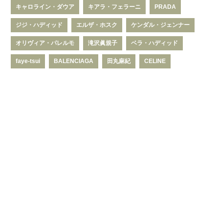
キャロライン・ダウア
キアラ・フェラーニ
PRADA
ジジ・ハディッド
エルザ・ホスク
ケンダル・ジェンナー
オリヴィア・パレルモ
滝沢眞規子
ベラ・ハディッド
faye-tsui
BALENCIAGA
田丸麻紀
CELINE