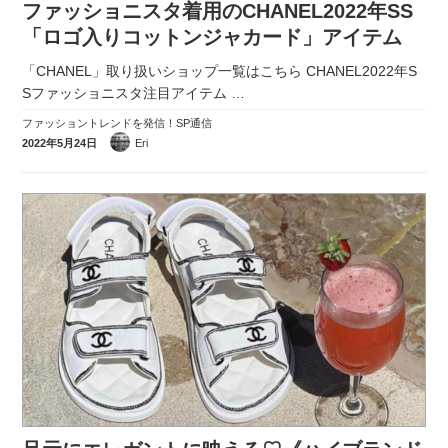
ファッショニスタ着用のCHANEL2022年SS
実録！海外ショップで買ってみた！
「ロゴ入りコットンジャカード」アイテム
海外SHOP LIST
「CHANEL」取り扱いショップ一覧はこちら CHANEL2022年S
Sファッショニスタ注目アイテム
…
パーソナルショッパー指南書
ファッショントレンドを発信！SP通信
2022年5月24日
Eri