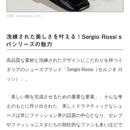
実録！海外ショップで買ってみた！
出典 :
Instagram.com
海外SHOP LIST
パーソナルショッパー指南書
洗練された美しさを叶える！Sergio Rossi s
r1シリーズの魅力
高品質な素材と洗練されたデザインにこだわりを持つイ
タリアのシューズブランド「Sergio Rossi（セルジオ ロ
ッシ）」。
「美しい脚を完成させるための重要な要素」、そんな考
えのもとに作り出された、美しくドラマティックなシュ
ーズは常にファッション界の話題の中心となり、セレブ
やファッショニスタたちの熱狂的なファンも多いほどで