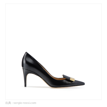
出典 :
sergio rossi.com