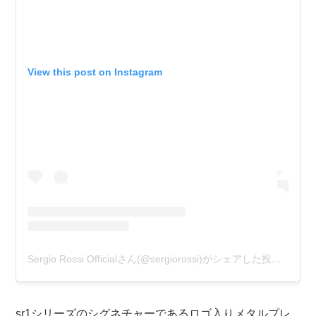
View this post on Instagram
Sergio Rossi Officialさん(@sergiorossi)がシェアした投稿
–
201
sr1シリーズのシグネチャーであるロゴ入りメタルプレ