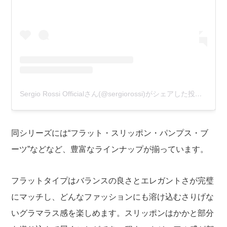
Sergio Rossi Officialさん(@sergiorossi)がシェアした投稿
–
201
同シリーズには“フラット・スリッポン・パンプス・ブ
ーツ”などなど、豊富なラインナップが揃っています。
フラットタイプはバランスの良さとエレガントさが完璧
にマッチし、どんなファッションにも溶け込むさりげな
いグラマラス感を楽しめます。スリッポンはかかと部分