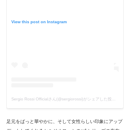
View this post on Instagram
Sergio Rossi Officialさん(@sergiorossi)がシェアした投稿
–
201
足元をぱっと華やかに、そして女性らしい印象にアップ