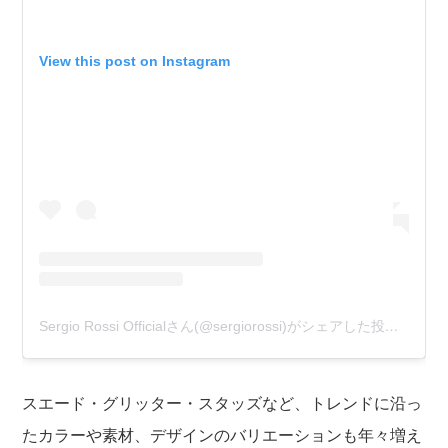
View this post on Instagram
Sergio Rossi Officialさん(@sergiorossi)がシェアした投稿
–
201
スエード・グリッター・スタッズなど、トレンドに沿っ
たカラーや素材、デザインのバリエーションも年々増え