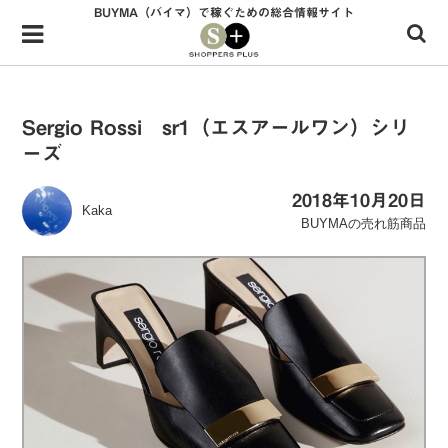
BUYMA（バイマ）で稼ぐための総合情報サイト
Menu
HOME
shoppers+とは？
Sergio Rossi sr1（エスアールワン）シリ
ーズ
34歳独身OLバイマ実践記
無在庫で自由気ままに稼ぐ！バイマ実践記
2018年10月20日
Kaka
BUYMAの売れ筋商品
ファッショントレンドを発信！SP通信
BUYMAで人気のブランド
BUYMAの売れ筋商品
バイマの疑問に現役パーソナルショッパーが答えてみた
バイマ活動の疑問に売れっ子現役バイヤーが答えてみた