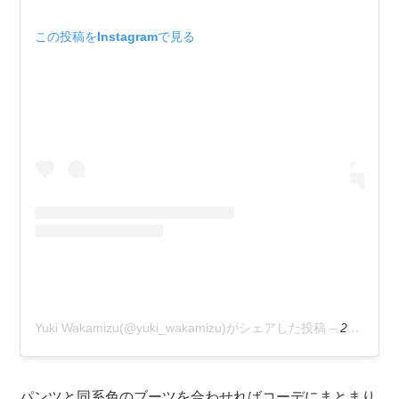
この投稿をInstagramで見る
Yuki Wakamizu(@yuki_wakamizu)がシェアした投稿
–
2019年 1月月17日午前5時53分PST
パンツと同系色のブーツを合わせればコーデにまとまり