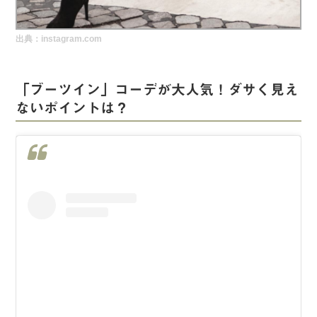
実録！海外ショップで買ってみた！
出典：instagram.com
海外SHOP LIST
パーソナルショッパー指南書
「ブーツイン」コーデが大人気！ダサく見え
ないポイントは？