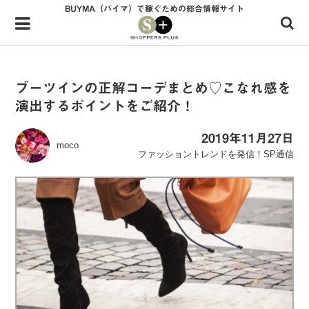
BUYMA（バイマ）で稼ぐための総合情報サイト
Menu
HOME
shoppers+とは？
ブーツインの正解コーデまとめ♡こなれ感を
演出するポイントをご紹介！
34歳独身OLバイマ実践記
無在庫で自由気ままに稼ぐ！バイマ実践記
2019年11月27日
moco
ファッショントレンドを発信！SP通信
ファッショントレンドを発信！SP通信
BUYMAで人気のブランド
BUYMAの売れ筋商品
バイマの疑問に現役パーソナルショッパーが答えてみた
バイマ活動の疑問に売れっ子現役バイヤーが答えてみた