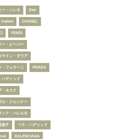
ニー・ハンネ
Dior
 Vuitton
CHANEL
CI
FENDI
リー・ビーバー
ロライン・ダウア
ラ・フェラーニ
PRADA
・ハディッド
ザ・ホスク
ダル・ジェンナー
ヴィア・パレルモ
眞規子
ベラ・ハディッド
tsui
BALENCIAGA