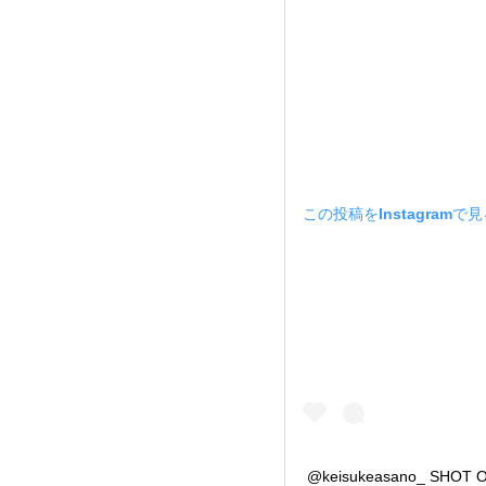
この投稿をInstagramで
@keisukeasano_ SHOT