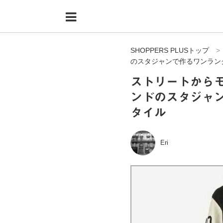
Menu
HOME
SHOPPERS PLUSトップ
shoppers+とは？
のスタジャンで作るワンラン
34歳独身OLバイマ実践記
ストリートから
ンドのスタジャ
無在庫で自由気ままに稼ぐ！バイマ実践記
タイル
ファッショントレンドを発信！SP通信
BUYMAで人気のブランド
Eri
BUYMAの売れ筋商品
バイマの疑問に現役パーソナルショッパーが答えてみた
バイマ活動の疑問に売れっ子現役バイヤーが答えてみた