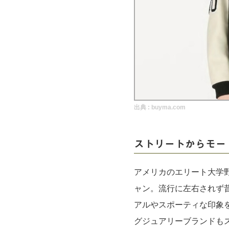
実録！海外ショップで買ってみた！
海外SHOP LIST
パーソナルショッパー指南書
出典 :
buyma.com
ストリートからモー
アメリカのエリート大学
ャン。流行に左右されず
アルやスポーティな印象
グジュアリーブランドも