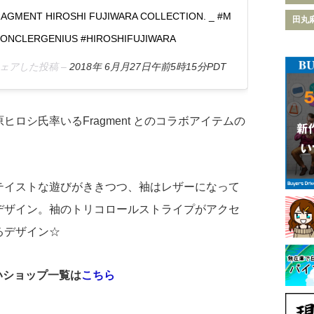
AGMENT HIROSHI FUJIWARA COLLECTION. _ #M
田丸
ONCLERGENIUS #HIROSHIFUJIWARA
がシェアした投稿 –
2018年 6月月27日午前5時15分PDT
ロシ氏率いるFragment とのコラボアイテムの
テイストな遊びがききつつ、袖はレザーになって
デザイン。袖のトリコロールストライプがアクセ
るデザイン☆
扱いショップ一覧は
こちら