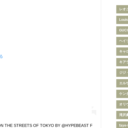
レオ
Louis
GUC
ヘイ
キャ
見る
キア
ジジ
エル
ケン
オリ
滝沢
 ON THE STREETS OF TOKYO BY @HYPEBEAST F
faye-