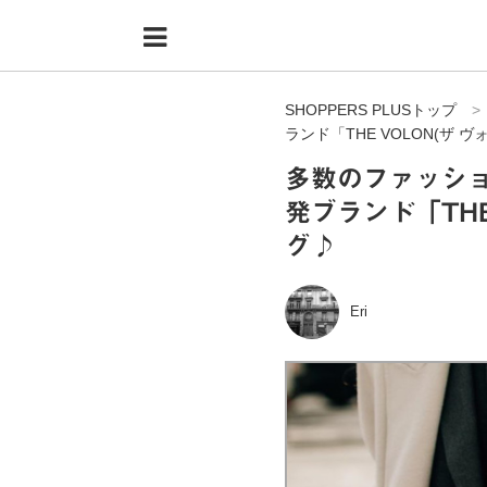
Menu
HOME
SHOPPERS PLUSトップ
shoppers+とは？
ランド「THE VOLON(ザ 
34歳独身OLバイマ実践記
多数のファッシ
発ブランド「THE
無在庫で自由気ままに稼ぐ！バイマ実践記
グ♪
ファッショントレンドを発信！SP通信
BUYMAで人気のブランド
Eri
BUYMAの売れ筋商品
バイマの疑問に現役パーソナルショッパーが答えてみた
バイマ活動の疑問に売れっ子現役バイヤーが答えてみた