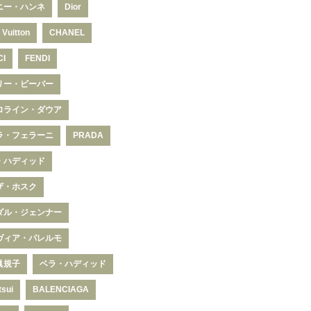
ニー・ハンネ
Dior
 Vuitton
CHANEL
CI
FENDI
リー・ビーバー
ロライン・ダウア
ラ・フェラーニ
PRADA
・ハディッド
ザ・ホスク
ダル・ジェンナー
ヴィア・パレルモ
眞規子
ベラ・ハディッド
tsui
BALENCIAGA