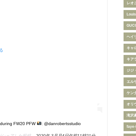
レオ
Louis
GUC
ヘイ
キャ
見る
キア
ジジ
エル
ケン
オリ
滝沢
le during FW20 PFW
: @danrobertsstudio
faye-
on)がシェアした投稿 –
2020年 3月月4日午前11時21分PST