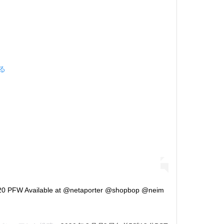
見る
W20 PFW Available at @netaporter @shopbop @neim