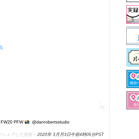
見る
ng FW20 PFW
: @danrobertsstudio
on)がシェアした投稿 –
2020年 3月月3日午前4時05分PST