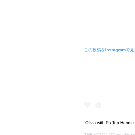
この投稿をInstagramで
Olivia with Po Top Hand
THE VOLON
(@thevol