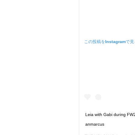
この投稿をInstagramで
Leia with Gabi during F
anmarcus