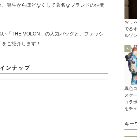
き、誕生からほどなくして著名なブランドの仲間
おし
でる
い「THE VOLON」の人気バッグと、ファッシ
ルゾ
トをご紹介します！
ラインナップ
異色
スケー
コラボ
をチ
キー