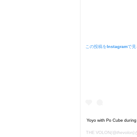
この投稿をInstagramで
Yoyo with Po Cube duri
THE VOLON
(@thevol