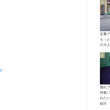
定番
もっ
の大
見る
憧れ
特集
れた
紹介