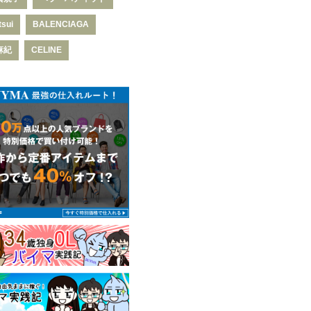
tsui
BALENCIAGA
麻紀
CELINE