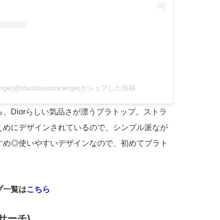
cierge(@blackboxconcierge)がシェアした投稿
、Diorらしい気品さが漂うブラトップ。ストラ
えめにデザインされているので、シンプル派なが
すめ◎使いやすいデザインなので、初めてブラト
！
プ一覧は
こちら
サーチ)