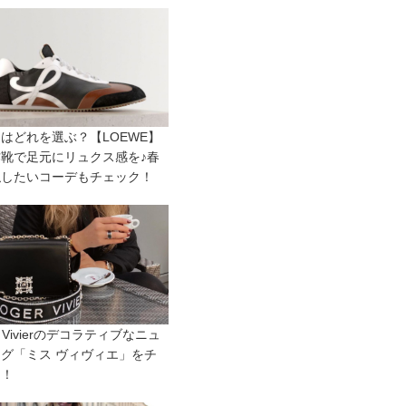
はどれを選ぶ？【LOEWE】
靴で足元にリュクス感を♪春
似したいコーデもチェック！
r Vivierのデコラティブなニュ
グ「ミス ヴィヴィエ」をチ
ク！