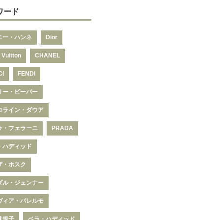
ワード
ニー・ハンネ
Dior
 Vuitton
CHANEL
CI
FENDI
リー・ビーバー
ロライン・ダウア
ラ・フェラーニ
PRADA
・ハディッド
ザ・ホスク
ダル・ジェンナー
ヴィア・パレルモ
眞規子
ベラ・ハディッド