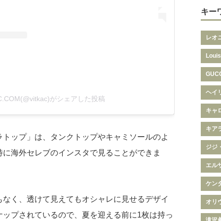
キー
レオ
Louis
GUC
ヘイ
AC.COM(@vitkac)がシェアした投稿
キャ
キア
ラトップ」は、タンクトップやキャミソールのよ
ジジ
特に海外セレブのインスタで見ることができま
エル
ケン
もなく、透けて見えてもオシャレに見せるデザイ
オリ
ナップされているので、夏を迎える前に1枚は持っ
滝沢