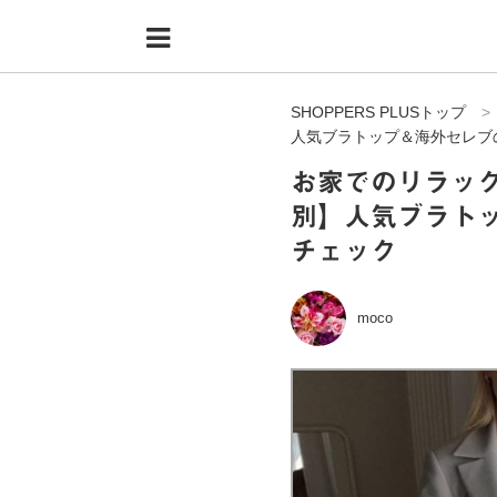
Menu
HOME
SHOPPERS PLUSトップ
shoppers+とは？
人気ブラトップ＆海外セレブ
34歳独身OLバイマ実践記
お家でのリラッ
別】人気ブラト
無在庫で自由気ままに稼ぐ！バイマ実践記
チェック
ファッショントレンドを発信！SP通信
BUYMAで人気のブランド
moco
BUYMAの売れ筋商品
バイマの疑問に現役パーソナルショッパーが答えてみた
バイマ活動の疑問に売れっ子現役バイヤーが答えてみた