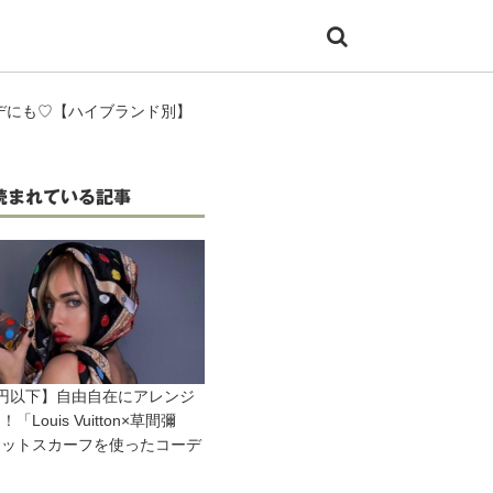
デにも♡【ハイブランド別】
読まれている記事
円以下】自由自在にアレンジ
「Louis Vuitton×草間彌
ドットスカーフを使ったコーデ