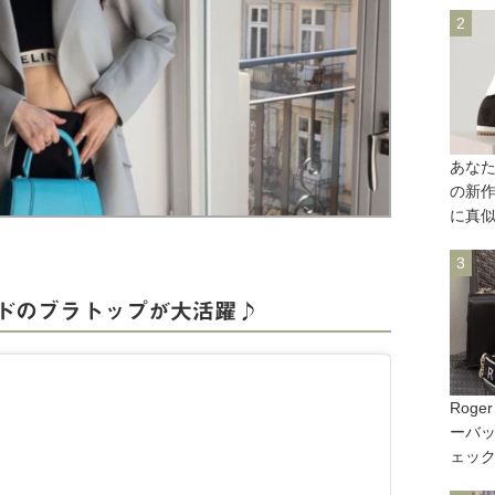
あなた
の新作
に真
ドのブラトップが大活躍♪
Roge
ーバッ
ェッ