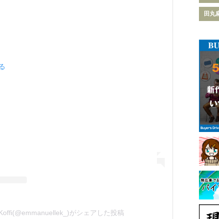
田丸
見る
e Koffi(@emmanuellek_)がシェアした投稿