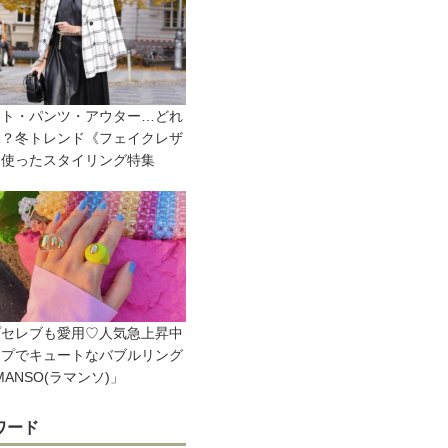
ート・パンツ・アウター…どれ
ぶ？冬トレンド《フェイクレザ
を使ったスタイリング特集
プセレブも愛用♡人気急上昇中
ップでキュートなバブルリング
 MANSO(ラマンソ)」
ワード