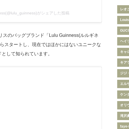
レオ
nness(@lulu_guinness)がシェアした投稿
Louis
GUC
スのバッグブランド「Lulu Guinness(ルルギネ
ヘイ
からスタートし、現在ではほかにはないユニークな
キャ
ドとして知られています。
キア
ジジ
エル
ケン
オリ
滝沢
faye-