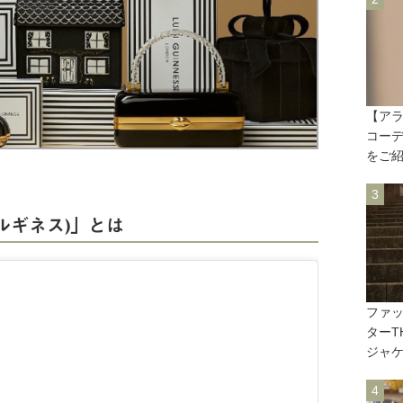
【ア
コーデ
をご
s(ルルギネス)」とは
ファ
ターT
ジャ