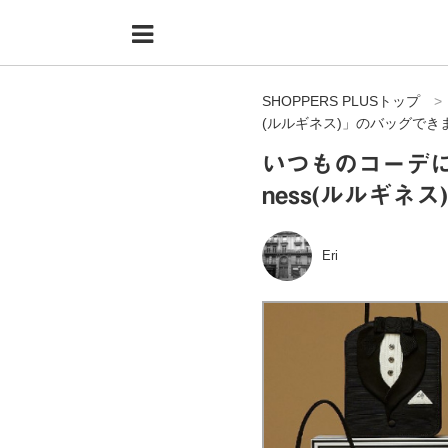
Menu
HOME
SHOPPERS PLUSトップ
shoppers+とは？
(ルルギネス)」のバッグでき
34歳独身OLバイマ実践記
いつものコーデに個
ness(ルルギネ
無在庫で自由気ままに稼ぐ！バイマ実践記
ファッショントレンドを発信！SP通信
Eri
BUYMAで人気のブランド
BUYMAの売れ筋商品
バイマの疑問に現役パーソナルショッパーが答えてみた
バイマ活動の疑問に売れっ子現役バイヤーが答えてみた