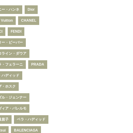
ニー・ハンネ
Dior
 Vuitton
CHANEL
CI
FENDI
リー・ビーバー
ロライン・ダウア
ラ・フェラーニ
PRADA
・ハディッド
ザ・ホスク
ダル・ジェンナー
ヴィア・パレルモ
眞規子
ベラ・ハディッド
tsui
BALENCIAGA