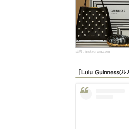
実録！海外ショップで買ってみた！
海外SHOP LIST
パーソナルショッパー指南書
出典 :
instagram.com
「Lulu Guinnes