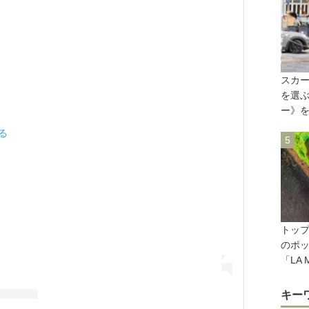
スカ
を選
ー》
見る
トッ
のポ
「LA
キー